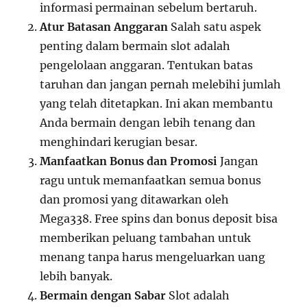
informasi permainan sebelum bertaruh.
Atur Batasan Anggaran
Salah satu aspek
penting dalam bermain slot adalah
pengelolaan anggaran. Tentukan batas
taruhan dan jangan pernah melebihi jumlah
yang telah ditetapkan. Ini akan membantu
Anda bermain dengan lebih tenang dan
menghindari kerugian besar.
Manfaatkan Bonus dan Promosi
Jangan
ragu untuk memanfaatkan semua bonus
dan promosi yang ditawarkan oleh
Mega338. Free spins dan bonus deposit bisa
memberikan peluang tambahan untuk
menang tanpa harus mengeluarkan uang
lebih banyak.
Bermain dengan Sabar
Slot adalah