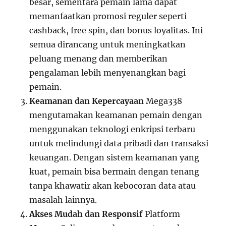
besar, sementara pemain lama dapat
memanfaatkan promosi reguler seperti
cashback, free spin, dan bonus loyalitas. Ini
semua dirancang untuk meningkatkan
peluang menang dan memberikan
pengalaman lebih menyenangkan bagi
pemain.
Keamanan dan Kepercayaan
Mega338
mengutamakan keamanan pemain dengan
menggunakan teknologi enkripsi terbaru
untuk melindungi data pribadi dan transaksi
keuangan. Dengan sistem keamanan yang
kuat, pemain bisa bermain dengan tenang
tanpa khawatir akan kebocoran data atau
masalah lainnya.
Akses Mudah dan Responsif
Platform