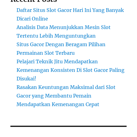
Daftar Situs Slot Gacor Hari Ini Yang Banyak
Dicari Online
Analisis Data Menunjukkan Mesin Slot
Tertentu Lebih Menguntungkan
Situs Gacor Dengan Beragam Pilihan
Permainan Slot Terbaru
Pelajari Teknik Jitu Mendapatkan
Kemenangan Konsisten Di Slot Gacor Paling
Disukai!
Rasakan Keuntungan Maksimal dari Slot
Gacor yang Membantu Pemain
Mendapatkan Kemenangan Cepat