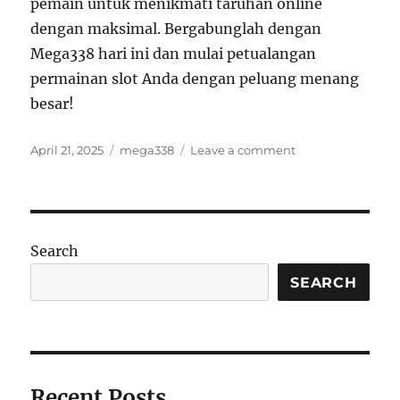
pemain untuk menikmati taruhan online
dengan maksimal. Bergabunglah dengan
Mega338 hari ini dan mulai petualangan
permainan slot Anda dengan peluang menang
besar!
Posted
Tags
on
April 21, 2025
mega338
Leave a comment
on
Mega338:
Platform
Slot
Terpercaya
dengan
Search
Peluang
Menang
SEARCH
Besar
untuk
Semua
Pemain
Recent Posts