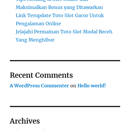
Maksimalkan Bonus yang Ditawarkan
Link Terupdate Toto Slot Gacor Untuk
Pengalaman Online
Jelajahi Permainan Toto Slot Modal Receh
Yang Menghibur
Recent Comments
A WordPress Commenter
on
Hello world!
Archives