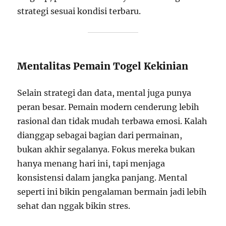
strategi sesuai kondisi terbaru.
Mentalitas Pemain Togel Kekinian
Selain strategi dan data, mental juga punya
peran besar. Pemain modern cenderung lebih
rasional dan tidak mudah terbawa emosi. Kalah
dianggap sebagai bagian dari permainan,
bukan akhir segalanya. Fokus mereka bukan
hanya menang hari ini, tapi menjaga
konsistensi dalam jangka panjang. Mental
seperti ini bikin pengalaman bermain jadi lebih
sehat dan nggak bikin stres.