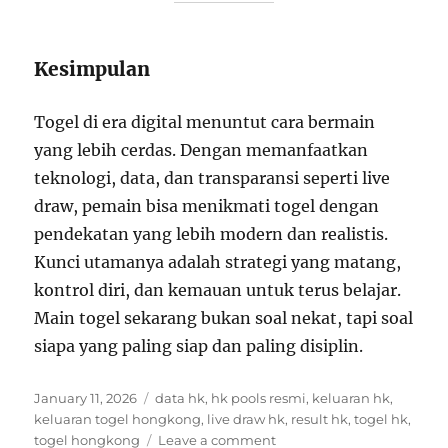
Kesimpulan
Togel di era digital menuntut cara bermain
yang lebih cerdas. Dengan memanfaatkan
teknologi, data, dan transparansi seperti live
draw, pemain bisa menikmati togel dengan
pendekatan yang lebih modern dan realistis.
Kunci utamanya adalah strategi yang matang,
kontrol diri, dan kemauan untuk terus belajar.
Main togel sekarang bukan soal nekat, tapi soal
siapa yang paling siap dan paling disiplin.
Posted
Tags
January 11, 2026
data hk
,
hk pools resmi
,
keluaran hk
,
on
keluaran togel hongkong
,
live draw hk
,
result hk
,
togel hk
,
on
togel hongkong
Leave a comment