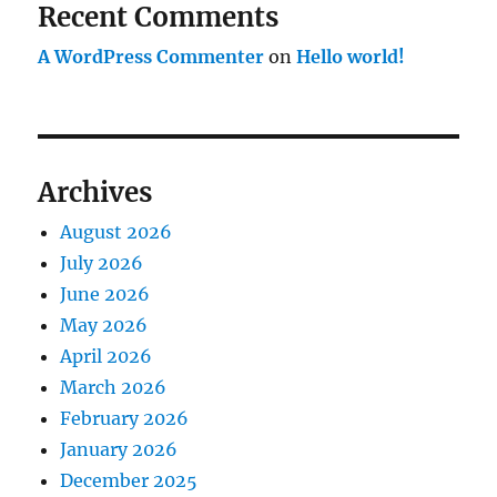
Recent Comments
A WordPress Commenter
on
Hello world!
Archives
August 2026
July 2026
June 2026
May 2026
April 2026
March 2026
February 2026
January 2026
December 2025