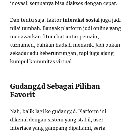
inovasi, semuanya bisa diakses dengan cepat.
Dan tentu saja, faktor
interaksi sosial
juga jadi
nilai tambah. Banyak platform judi online yang
menawarkan fitur chat antar pemain,
turnamen, bahkan hadiah menarik. Jadi bukan
sekadar adu keberuntungan, tapi juga ajang
kumpul komunitas virtual.
Gudang4d Sebagai Pilihan
Favorit
Nah, balik lagi ke gudang4d. Platform ini
dikenal dengan sistem yang stabil, user
interface yang gampang dipahami, serta