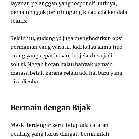
layanan pelanggan yang responsif. Intinya,
pemain nggak perlu bingung kalau ada kendala
teknis.
Selain itu, gudang4d juga menghadirkan opsi
permainan yang variatif. Jadi kalau kamu tipe
orang yang cepat bosan, ini jelas bisa jadi
solusi. Nggak heran kalau banyak pemain
merasa betah karena selalu ada hal baru yang
bisa dicoba.
Bermain dengan Bijak
Meski terdengar seru, tetap ada catatan
penting yang harus diingat: bermainlah