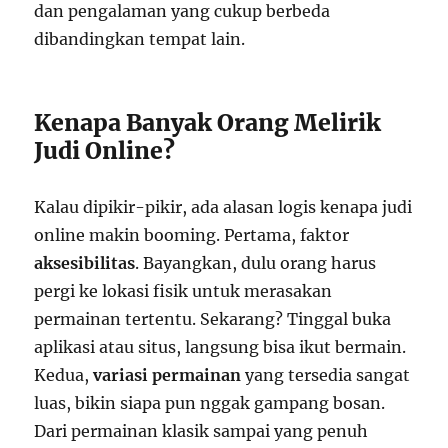
dan pengalaman yang cukup berbeda
dibandingkan tempat lain.
Kenapa Banyak Orang Melirik
Judi Online?
Kalau dipikir-pikir, ada alasan logis kenapa judi
online makin booming. Pertama, faktor
aksesibilitas
. Bayangkan, dulu orang harus
pergi ke lokasi fisik untuk merasakan
permainan tertentu. Sekarang? Tinggal buka
aplikasi atau situs, langsung bisa ikut bermain.
Kedua,
variasi permainan
yang tersedia sangat
luas, bikin siapa pun nggak gampang bosan.
Dari permainan klasik sampai yang penuh