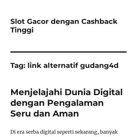
Slot Gacor dengan Cashback
Tinggi
Tag:
link alternatif gudang4d
Menjelajahi Dunia Digital
dengan Pengalaman
Seru dan Aman
Di era serba digital seperti sekarang, banyak