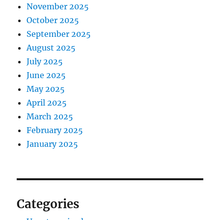
November 2025
October 2025
September 2025
August 2025
July 2025
June 2025
May 2025
April 2025
March 2025
February 2025
January 2025
Categories