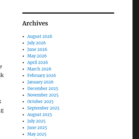
Archives
August 2026
July 2026
June 2026
May 2026
April 2026
e
March 2026
ik
February 2026
January 2026
December 2025
November 2025
k
October 2025
September 2025
ng
August 2025
July 2025
June 2025
May 2025