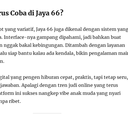
us Coba di Jaya 66?
lot yang variatif, Jaya 66 juga dikenal dengan sistem yan
 Interface-nya gampang dipahami, jadi bahkan buat
un nggak bakal kebingungan. Ditambah dengan layanan
lalu siap bantu kalau ada kendala, bikin pengalaman mai
n.
gital yang pengen hiburan cepat, praktis, tapi tetap seru,
i jawaban. Apalagi dengan tren judi online yang terus
tform ini sukses nangkep vibe anak muda yang nyari
npa ribet.