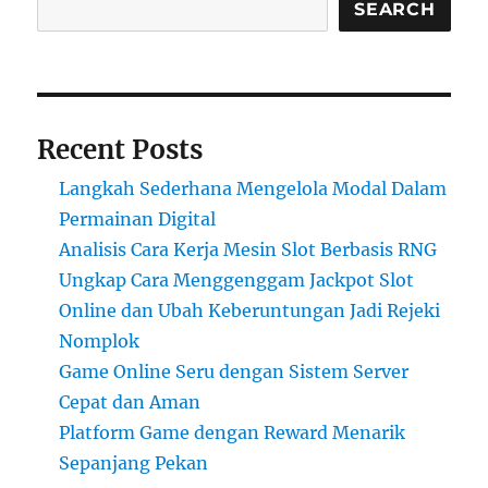
Receh
SEARCH
Bisa
Jadi
Sultan
Recent Posts
Langkah Sederhana Mengelola Modal Dalam
Permainan Digital
Analisis Cara Kerja Mesin Slot Berbasis RNG
Ungkap Cara Menggenggam Jackpot Slot
Online dan Ubah Keberuntungan Jadi Rejeki
Nomplok
Game Online Seru dengan Sistem Server
Cepat dan Aman
Platform Game dengan Reward Menarik
Sepanjang Pekan