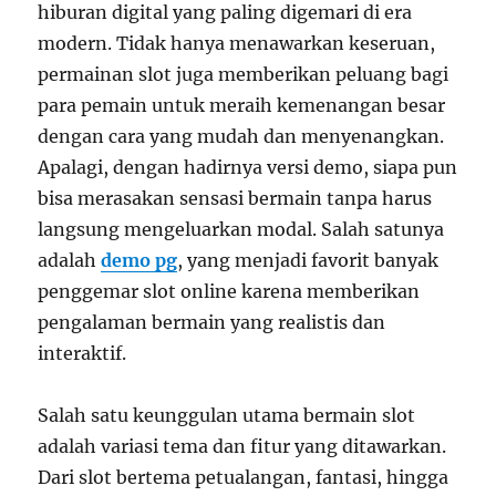
hiburan digital yang paling digemari di era
modern. Tidak hanya menawarkan keseruan,
permainan slot juga memberikan peluang bagi
para pemain untuk meraih kemenangan besar
dengan cara yang mudah dan menyenangkan.
Apalagi, dengan hadirnya versi demo, siapa pun
bisa merasakan sensasi bermain tanpa harus
langsung mengeluarkan modal. Salah satunya
adalah
demo pg
, yang menjadi favorit banyak
penggemar slot online karena memberikan
pengalaman bermain yang realistis dan
interaktif.
Salah satu keunggulan utama bermain slot
adalah variasi tema dan fitur yang ditawarkan.
Dari slot bertema petualangan, fantasi, hingga