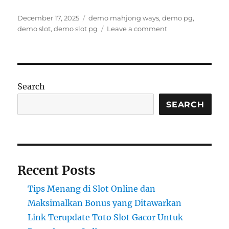
Posted
Tags
December 17, 2025
demo mahjong ways
,
demo pg
,
on
on
demo slot
,
demo slot pg
Leave a comment
Sensasi
Bermain
Slot
yang
Seru
Search
dan
Menguntungkan
SEARCH
Recent Posts
Tips Menang di Slot Online dan
Maksimalkan Bonus yang Ditawarkan
Link Terupdate Toto Slot Gacor Untuk