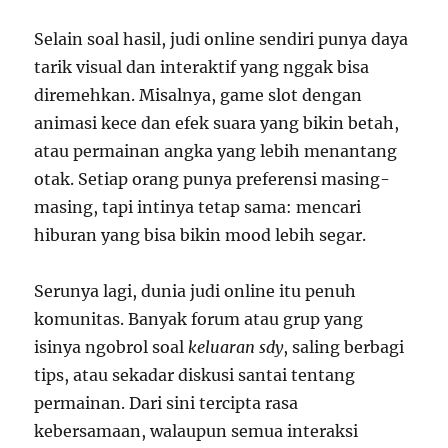
Selain soal hasil, judi online sendiri punya daya
tarik visual dan interaktif yang nggak bisa
diremehkan. Misalnya, game slot dengan
animasi kece dan efek suara yang bikin betah,
atau permainan angka yang lebih menantang
otak. Setiap orang punya preferensi masing-
masing, tapi intinya tetap sama: mencari
hiburan yang bisa bikin mood lebih segar.
Serunya lagi, dunia judi online itu penuh
komunitas. Banyak forum atau grup yang
isinya ngobrol soal
keluaran sdy
, saling berbagi
tips, atau sekadar diskusi santai tentang
permainan. Dari sini tercipta rasa
kebersamaan, walaupun semua interaksi