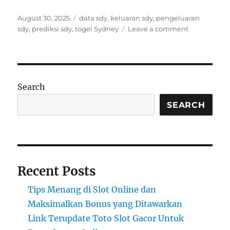
Posted
Tags
August 30, 2025
data sdy
,
keluaran sdy
,
pengeluaran
on
on
sdy
,
prediksi sdy
,
togel Sydney
Leave a comment
Hiburan
Digital
yang
Selalu
Dinanti
Search
dan
Bikin
SEARCH
Penasaran
Recent Posts
Tips Menang di Slot Online dan
Maksimalkan Bonus yang Ditawarkan
Link Terupdate Toto Slot Gacor Untuk