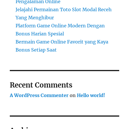
Pengalaman Online
Jelajahi Permainan Toto Slot Modal Receh
Yang Menghibur
Platform Game Online Modern Dengan
Bonus Harian Spesial
Bermain Game Online Favorit yang Kaya
Bonus Setiap Saat
Recent Comments
A WordPress Commenter
on
Hello world!