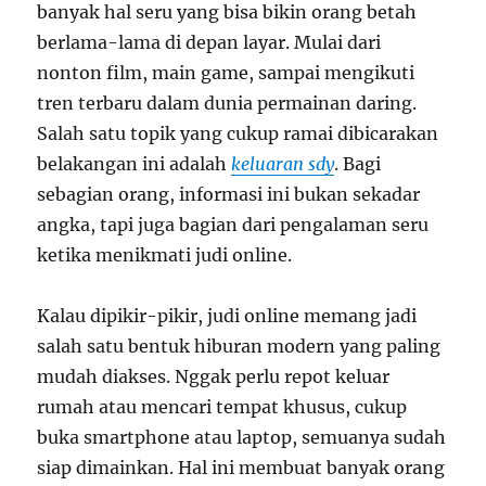
banyak hal seru yang bisa bikin orang betah
berlama-lama di depan layar. Mulai dari
nonton film, main game, sampai mengikuti
tren terbaru dalam dunia permainan daring.
Salah satu topik yang cukup ramai dibicarakan
belakangan ini adalah
keluaran sdy
. Bagi
sebagian orang, informasi ini bukan sekadar
angka, tapi juga bagian dari pengalaman seru
ketika menikmati judi online.
Kalau dipikir-pikir, judi online memang jadi
salah satu bentuk hiburan modern yang paling
mudah diakses. Nggak perlu repot keluar
rumah atau mencari tempat khusus, cukup
buka smartphone atau laptop, semuanya sudah
siap dimainkan. Hal ini membuat banyak orang