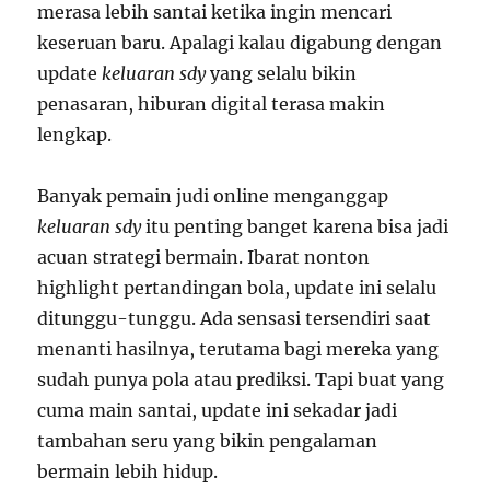
merasa lebih santai ketika ingin mencari
keseruan baru. Apalagi kalau digabung dengan
update
keluaran sdy
yang selalu bikin
penasaran, hiburan digital terasa makin
lengkap.
Banyak pemain judi online menganggap
keluaran sdy
itu penting banget karena bisa jadi
acuan strategi bermain. Ibarat nonton
highlight pertandingan bola, update ini selalu
ditunggu-tunggu. Ada sensasi tersendiri saat
menanti hasilnya, terutama bagi mereka yang
sudah punya pola atau prediksi. Tapi buat yang
cuma main santai, update ini sekadar jadi
tambahan seru yang bikin pengalaman
bermain lebih hidup.