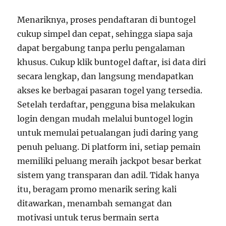
Menariknya, proses pendaftaran di buntogel
cukup simpel dan cepat, sehingga siapa saja
dapat bergabung tanpa perlu pengalaman
khusus. Cukup klik buntogel daftar, isi data diri
secara lengkap, dan langsung mendapatkan
akses ke berbagai pasaran togel yang tersedia.
Setelah terdaftar, pengguna bisa melakukan
login dengan mudah melalui buntogel login
untuk memulai petualangan judi daring yang
penuh peluang. Di platform ini, setiap pemain
memiliki peluang meraih jackpot besar berkat
sistem yang transparan dan adil. Tidak hanya
itu, beragam promo menarik sering kali
ditawarkan, menambah semangat dan
motivasi untuk terus bermain serta