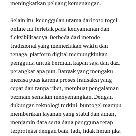
meningkatkan peluang kemenangan.
Selain itu, keunggulan utama dari toto togel
online ini terletak pada kenyamanan dan
fleksibilitasnya. Berbeda dari metode
tradisional yang memerlukan waktu dan
tenaga, platform digital memungkinkan
pengguna untuk bermain kapan saja dan dari
perangkat apa pun. Banyak yang mengaku
merasa puas karena proses transaksi yang
cepat dan tanpa ribet, membuat pengalaman
bermain semakin menyenangkan. Dengan
dukungan teknologi terkini, buntogel mampu
memberikan layanan yang stabil dan aman,
menjamin data serta dana pengguna tetap
terproteksi dengan baik. Jadi, tidak heran jika