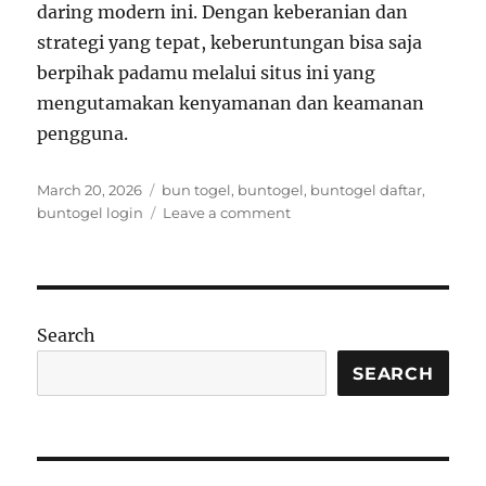
daring modern ini. Dengan keberanian dan
strategi yang tepat, keberuntungan bisa saja
berpihak padamu melalui situs ini yang
mengutamakan kenyamanan dan keamanan
pengguna.
Posted
Tags
March 20, 2026
bun togel
,
buntogel
,
buntogel daftar
,
on
on
buntogel login
Leave a comment
Pelajari
Teknik
Jitu
Menang
di
Search
Toto
Togel
SEARCH
Online
Sekarang