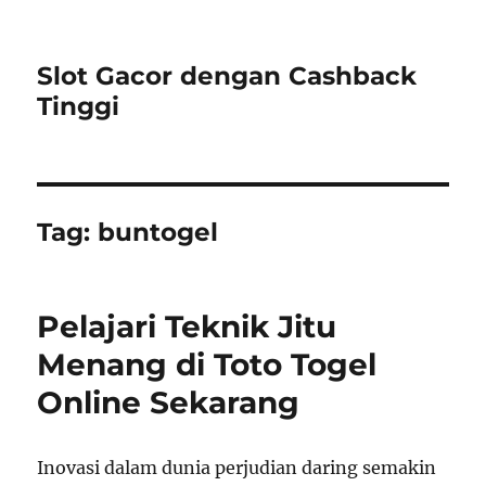
Slot Gacor dengan Cashback
Tinggi
Tag:
buntogel
Pelajari Teknik Jitu
Menang di Toto Togel
Online Sekarang
Inovasi dalam dunia perjudian daring semakin