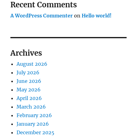
Recent Comments
A WordPress Commenter
on
Hello world!
Archives
August 2026
July 2026
June 2026
May 2026
April 2026
March 2026
February 2026
January 2026
December 2025