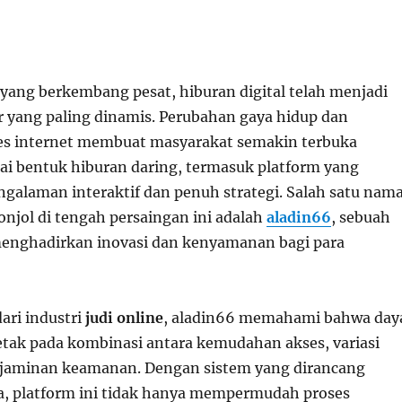
 yang berkembang pesat, hiburan digital telah menjadi
or yang paling dinamis. Perubahan gaya hidup dan
s internet membuat masyarakat semakin terbuka
ai bentuk hiburan daring, termasuk platform yang
alaman interaktif dan penuh strategi. Salah satu nam
njol di tengah persaingan ini adalah
aladin66
, sebuah
enghadirkan inovasi dan kenyamanan bagi para
ari industri
judi online
, aladin66 memahami bahwa day
letak pada kombinasi antara kemudahan akses, variasi
 jaminan keamanan. Dengan sistem yang dirancang
, platform ini tidak hanya mempermudah proses