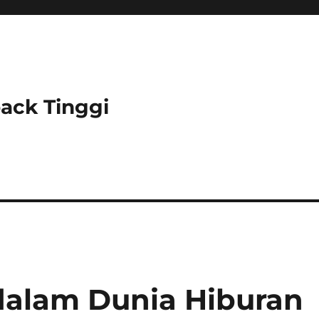
ack Tinggi
dalam Dunia Hiburan