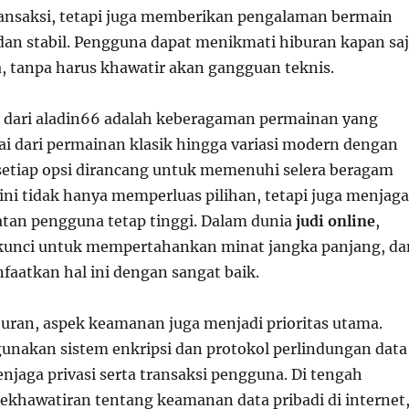
transaksi, tetapi juga memberikan pengalaman bermain
dan stabil. Pengguna dapat menikmati hiburan kapan sa
a, tanpa harus khawatir akan gangguan teknis.
 dari aladin66 adalah keberagaman permainan yang
ai dari permainan klasik hingga variasi modern dengan
, setiap opsi dirancang untuk memenuhi selera beragam
ini tidak hanya memperluas pilihan, tetapi juga menjaga
batan pengguna tetap tinggi. Dalam dunia
judi online
,
 kunci untuk mempertahankan minat jangka panjang, da
aatkan hal ini dengan sangat baik.
iburan, aspek keamanan juga menjadi prioritas utama.
nakan sistem enkripsi dan protokol perlindungan data
njaga privasi serta transaksi pengguna. Di tengah
khawatiran tentang keamanan data pribadi di internet