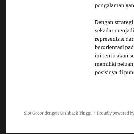
pengalaman yan
Dengan strategi 
sekadar menjadi 
representasi da
berorientasi pa
ini tentu akan 
memiliki pelua
posisinya di pun
Slot Gacor dengan Cashback Tinggi
Proudly powered b