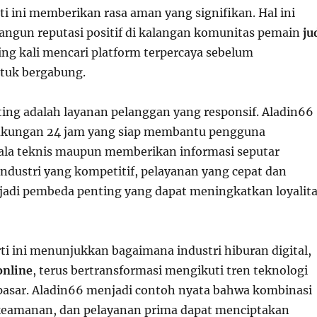
i ini memberikan rasa aman yang signifikan. Hal ini
ngun reputasi positif di kalangan komunitas pemain
ju
ring kali mencari platform terpercaya sebelum
uk bergabung.
ting adalah layanan pelanggan yang responsif. Aladin66
kungan 24 jam yang siap membantu pengguna
ala teknis maupun memberikan informasi seputar
industri yang kompetitif, pelayanan yang cepat dan
jadi pembeda penting yang dapat meningkatkan loyalit
i ini menunjukkan bagaimana industri hiburan digital,
online
, terus bertransformasi mengikuti tren teknologi
asar. Aladin66 menjadi contoh nyata bahwa kombinasi
 keamanan, dan pelayanan prima dapat menciptakan