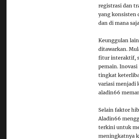
registrasi dan 
yang konsisten 
dan di mana saj
Keunggulan lain
ditawarkan. Mul
fitur interaktif
pemain. Inovasi 
tingkat keterli
variasi menjadi
aladin66 memanf
Selain faktor h
Aladin66 menggu
terkini untuk me
meningkatnya ke