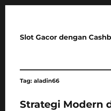
Slot Gacor dengan Cashb
Tag:
aladin66
Strategi Modern 