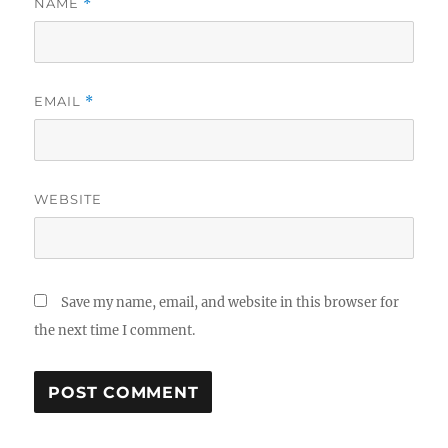
NAME
*
EMAIL
*
WEBSITE
Save my name, email, and website in this browser for
the next time I comment.