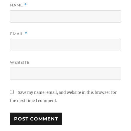
NAME
*
EMAIL
*
WEBSITE
Save my name, email, and website in this browser for
the next time I comment.