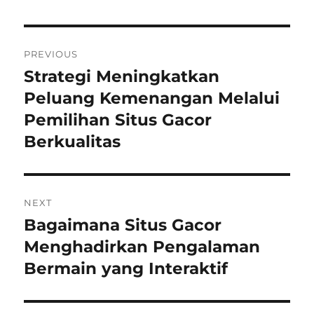
Post
PREVIOUS
navigation
Strategi Meningkatkan
Previous
post:
Peluang Kemenangan Melalui
Pemilihan Situs Gacor
Berkualitas
NEXT
Bagaimana Situs Gacor
Next
post:
Menghadirkan Pengalaman
Bermain yang Interaktif