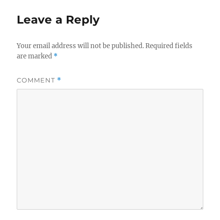
Leave a Reply
Your email address will not be published.
Required fields
are marked
*
COMMENT
*