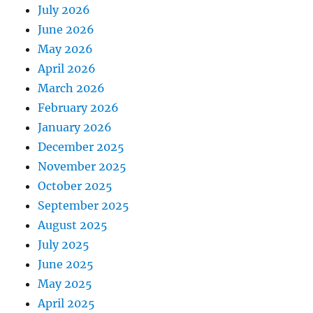
July 2026
June 2026
May 2026
April 2026
March 2026
February 2026
January 2026
December 2025
November 2025
October 2025
September 2025
August 2025
July 2025
June 2025
May 2025
April 2025