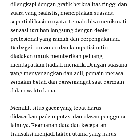
dilengkapi dengan grafik berkualitas tinggi dan
suara yang realistis, menciptakan suasana
seperti di kasino nyata. Pemain bisa menikmati
sensasi taruhan langsung dengan dealer
profesional yang ramah dan berpengalaman.
Berbagai turnamen dan kompetisi rutin
diadakan untuk memberikan peluang
mendapatkan hadiah menarik. Dengan suasana
yang menyenangkan dan adil, pemain merasa
semakin betah dan bersemangat saat bermain
dalam waktu lama.
Memilih situs gacor yang tepat harus
didasarkan pada reputasi dan ulasan pengguna
lainnya. Keamanan data dan kecepatan
transaksi menjadi faktor utama yang harus