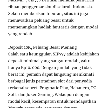
Maxwin”, SIP777 berhasil menarik perhatian
ribuan penggemar slot di seluruh Indonesia.
Selain memberikan hiburan, situs ini juga
menawarkan peluang besar untuk
memenangkan hadiah fantastis dengan modal
yang rendah.
Deposit 10K, Peluang Besar Menang
Salah satu keunggulan SIP777 adalah kebijakan
deposit minimal yang sangat rendah, yaitu
hanya Rp10. 000. Dengan jumlah yang tidak
berat ini, pemain dapat langsung menikmati
berbagai jenis permainan slot dari penyedia
terkenal seperti Pragmatic Play, Habanero, PG
Soft, dan Joker Gaming. Walaupun dengan
modal kecil, kesempatan untuk mendapatkan