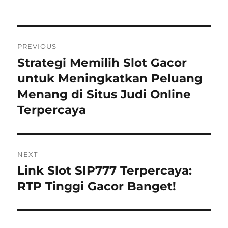
Post
PREVIOUS
navigation
Strategi Memilih Slot Gacor
Previous
post:
untuk Meningkatkan Peluang
Menang di Situs Judi Online
Terpercaya
NEXT
Link Slot SIP777 Terpercaya:
Next
post:
RTP Tinggi Gacor Banget!