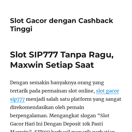
Slot Gacor dengan Cashback
Tinggi
Slot SIP777 Tanpa Ragu,
Maxwin Setiap Saat
Dengan semakin banyaknya orang yang
tertarik pada permainan slot online,
slot gacor
sip777
menjadi salah satu platform yang sangat
direkomendasikan oleh pemain
berpengalaman. Mengangkat slogan “Slot
Gacor Hari Ini Dengan Deposit 10k Pasti