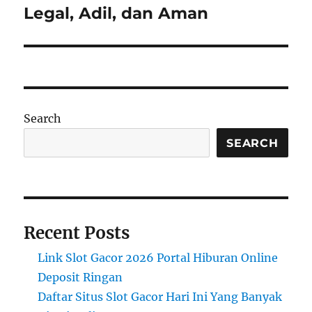
Legal, Adil, dan Aman
Search
SEARCH
Recent Posts
Link Slot Gacor 2026 Portal Hiburan Online
Deposit Ringan
Daftar Situs Slot Gacor Hari Ini Yang Banyak