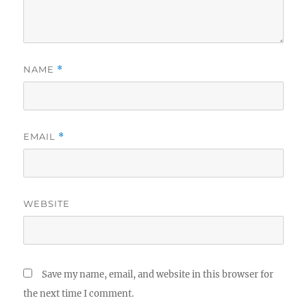
NAME
*
EMAIL
*
WEBSITE
Save my name, email, and website in this browser for
the next time I comment.