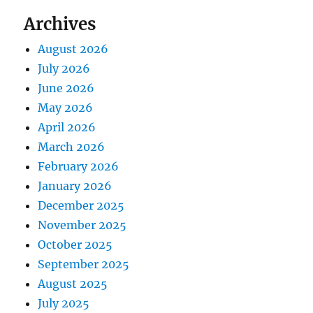
Archives
August 2026
July 2026
June 2026
May 2026
April 2026
March 2026
February 2026
January 2026
December 2025
November 2025
October 2025
September 2025
August 2025
July 2025