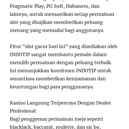
Pragmatic Play, PG Soft, Habanero, dan
lainnya, untuk memastikan setiap permainan
slot yang disajikan memberikan peluang
menang yang memadai bagi anggotanya.
Fitur “slot gacor hari ini” yang disediakan oleh
INDOTIP sangat membantu pemain dalam
memilih permainan dengan peluang terbaik.
Ini menunjukkan komitmen INDOTIP untuk
senantiasa memberikan kenyamanan dan
keuntungan bagi para penggunanya.
Kasino Langsung Terpercaya Dengan Dealer
Profesional
Bagi penggemar permainan meja seperti
blackjack, baccarat, roulette, dan sic bo,