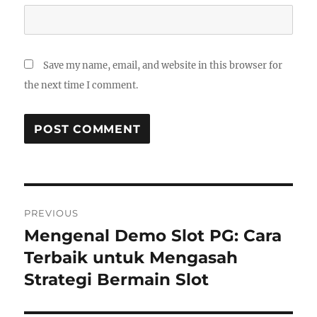
Save my name, email, and website in this browser for
the next time I comment.
Post
PREVIOUS
navigation
Mengenal Demo Slot PG: Cara
Previous
post:
Terbaik untuk Mengasah
Strategi Bermain Slot