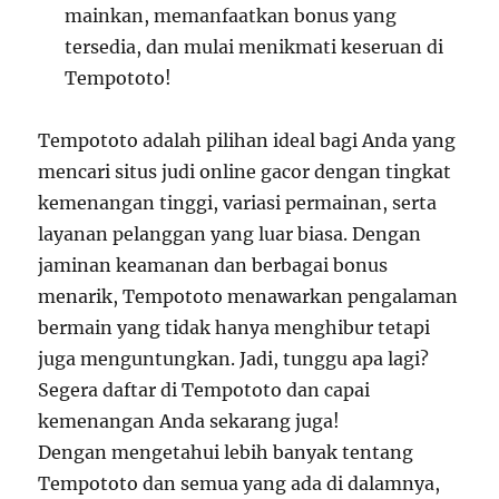
mainkan, memanfaatkan bonus yang
tersedia, dan mulai menikmati keseruan di
Tempototo!
Tempototo adalah pilihan ideal bagi Anda yang
mencari situs judi online gacor dengan tingkat
kemenangan tinggi, variasi permainan, serta
layanan pelanggan yang luar biasa. Dengan
jaminan keamanan dan berbagai bonus
menarik, Tempototo menawarkan pengalaman
bermain yang tidak hanya menghibur tetapi
juga menguntungkan. Jadi, tunggu apa lagi?
Segera daftar di Tempototo dan capai
kemenangan Anda sekarang juga!
Dengan mengetahui lebih banyak tentang
Tempototo dan semua yang ada di dalamnya,