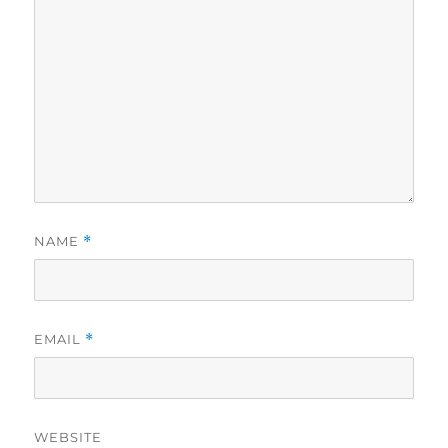
NAME
*
EMAIL
*
WEBSITE