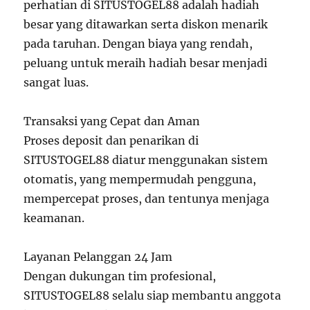
perhatian di SITUSTOGEL88 adalah hadiah
besar yang ditawarkan serta diskon menarik
pada taruhan. Dengan biaya yang rendah,
peluang untuk meraih hadiah besar menjadi
sangat luas.
Transaksi yang Cepat dan Aman
Proses deposit dan penarikan di
SITUSTOGEL88 diatur menggunakan sistem
otomatis, yang mempermudah pengguna,
mempercepat proses, dan tentunya menjaga
keamanan.
Layanan Pelanggan 24 Jam
Dengan dukungan tim profesional,
SITUSTOGEL88 selalu siap membantu anggota