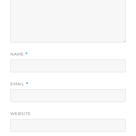
NAME
*
EMAIL
*
WEBSITE