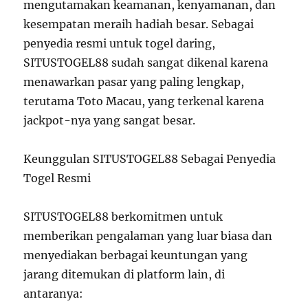
mengutamakan keamanan, kenyamanan, dan
kesempatan meraih hadiah besar. Sebagai
penyedia resmi untuk togel daring,
SITUSTOGEL88 sudah sangat dikenal karena
menawarkan pasar yang paling lengkap,
terutama Toto Macau, yang terkenal karena
jackpot-nya yang sangat besar.
Keunggulan SITUSTOGEL88 Sebagai Penyedia
Togel Resmi
SITUSTOGEL88 berkomitmen untuk
memberikan pengalaman yang luar biasa dan
menyediakan berbagai keuntungan yang
jarang ditemukan di platform lain, di
antaranya: