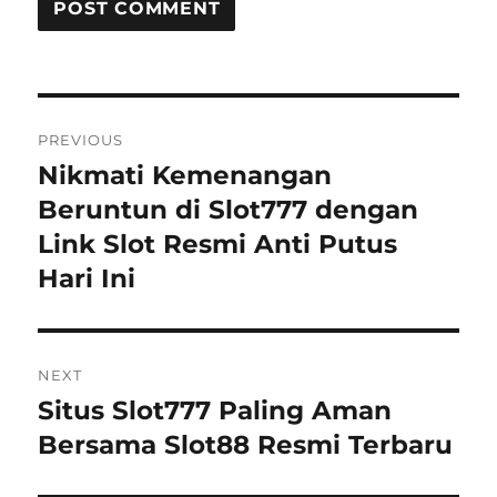
Post
PREVIOUS
navigation
Nikmati Kemenangan
Previous
post:
Beruntun di Slot777 dengan
Link Slot Resmi Anti Putus
Hari Ini
NEXT
Situs Slot777 Paling Aman
Next
post:
Bersama Slot88 Resmi Terbaru