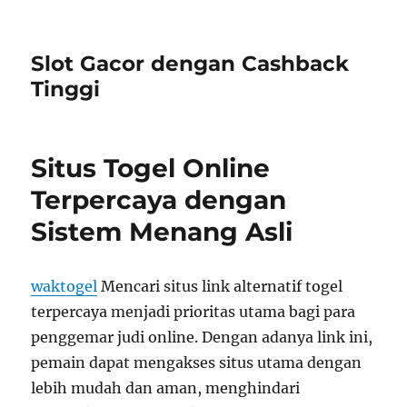
Slot Gacor dengan Cashback
Tinggi
Situs Togel Online
Terpercaya dengan
Sistem Menang Asli
waktogel
Mencari situs link alternatif togel
terpercaya menjadi prioritas utama bagi para
penggemar judi online. Dengan adanya link ini,
pemain dapat mengakses situs utama dengan
lebih mudah dan aman, menghindari