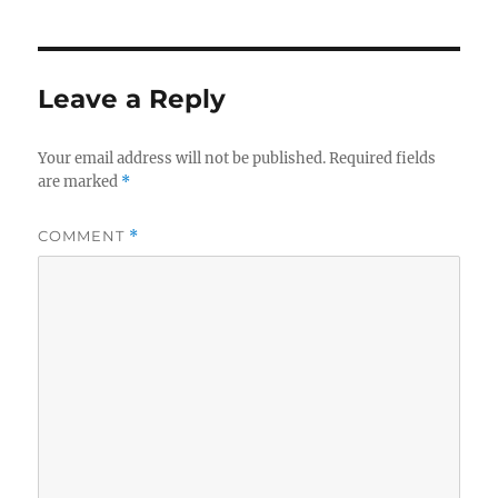
Leave a Reply
Your email address will not be published.
Required fields
are marked
*
COMMENT
*