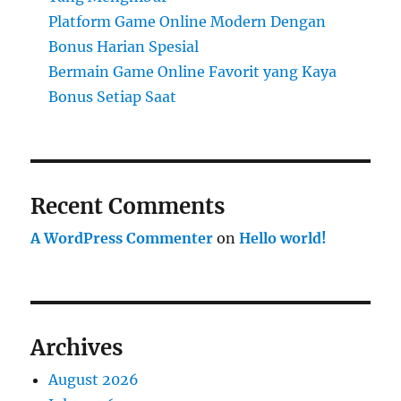
Platform Game Online Modern Dengan
Bonus Harian Spesial
Bermain Game Online Favorit yang Kaya
Bonus Setiap Saat
Recent Comments
A WordPress Commenter
on
Hello world!
Archives
August 2026