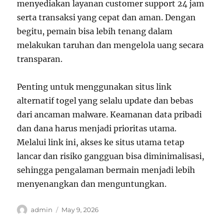
menyediakan layanan customer support 24 jam
serta transaksi yang cepat dan aman. Dengan
begitu, pemain bisa lebih tenang dalam
melakukan taruhan dan mengelola uang secara
transparan.
Penting untuk menggunakan situs link
alternatif togel yang selalu update dan bebas
dari ancaman malware. Keamanan data pribadi
dan dana harus menjadi prioritas utama.
Melalui link ini, akses ke situs utama tetap
lancar dan risiko gangguan bisa diminimalisasi,
sehingga pengalaman bermain menjadi lebih
menyenangkan dan menguntungkan.
Author
Posted
admin
May 9, 2026
on