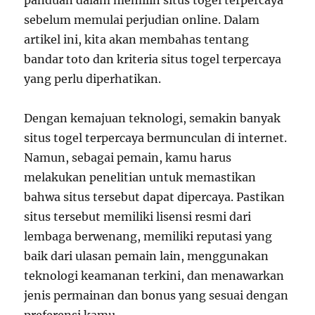
panduan dalam memilih situs togel terpercaya
sebelum memulai perjudian online. Dalam
artikel ini, kita akan membahas tentang
bandar toto dan kriteria situs togel terpercaya
yang perlu diperhatikan.
Dengan kemajuan teknologi, semakin banyak
situs togel terpercaya bermunculan di internet.
Namun, sebagai pemain, kamu harus
melakukan penelitian untuk memastikan
bahwa situs tersebut dapat dipercaya. Pastikan
situs tersebut memiliki lisensi resmi dari
lembaga berwenang, memiliki reputasi yang
baik dari ulasan pemain lain, menggunakan
teknologi keamanan terkini, dan menawarkan
jenis permainan dan bonus yang sesuai dengan