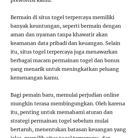
preferensi kamu.
Bermain di situs togel terpercaya memiliki
banyak keuntungan, seperti bermain dengan
aman dan nyaman tanpa khawatir akan
keamanan data pribadi dan keuangan. Selain
itu, situs togel terpercaya juga menawarkan
berbagai macam permainan togel dan bonus
yang menarik untuk meningkatkan peluang
kemenangan kamu.
Bagi pemain baru, memulai perjudian online
mungkin terasa membingungkan. Oleh karena
itu, penting untuk memahami aturan dan
strategi permainan togel sebelum mulai
bertaruh, menentukan batasan keuangan yang