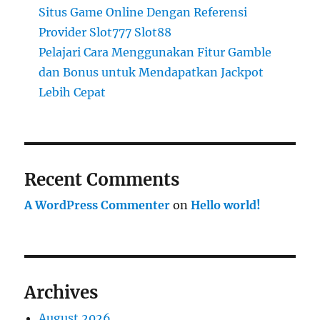
Situs Game Online Dengan Referensi
Provider Slot777 Slot88
Pelajari Cara Menggunakan Fitur Gamble
dan Bonus untuk Mendapatkan Jackpot
Lebih Cepat
Recent Comments
A WordPress Commenter
on
Hello world!
Archives
August 2026