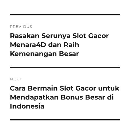
Post
PREVIOUS
navigation
Rasakan Serunya Slot Gacor
Previous
post:
Menara4D dan Raih
Kemenangan Besar
NEXT
Cara Bermain Slot Gacor untuk
Next
post:
Mendapatkan Bonus Besar di
Indonesia