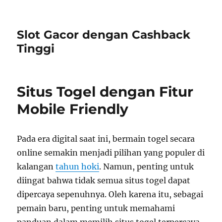
Slot Gacor dengan Cashback
Tinggi
Situs Togel dengan Fitur
Mobile Friendly
Pada era digital saat ini, bermain togel secara
online semakin menjadi pilihan yang populer di
kalangan
tahun hoki
. Namun, penting untuk
diingat bahwa tidak semua situs togel dapat
dipercaya sepenuhnya. Oleh karena itu, sebagai
pemain baru, penting untuk memahami