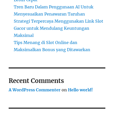
Tren Baru Dalam Penggunaan AI Untuk
Menyesuaikan Penawaran Taruhan
Strategi Terpercaya Menggunakan Link Slot
Gacor untuk Mendulang Keuntungan
Maksimal
Tips Menang di Slot Online dan
Maksimalkan Bonus yang Ditawarkan
Recent Comments
A WordPress Commenter
on
Hello world!