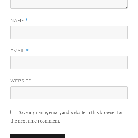
NAME
*
EMAIL
*
WEBSITE
Save my name, email, and website in this browser for
the next time I comment.