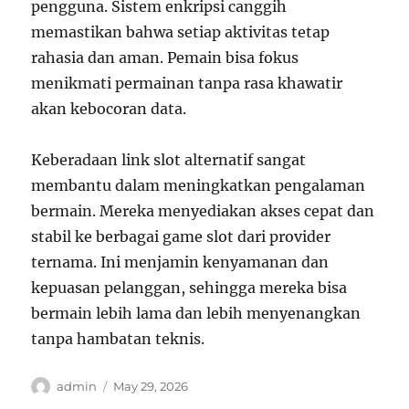
pengguna. Sistem enkripsi canggih
memastikan bahwa setiap aktivitas tetap
rahasia dan aman. Pemain bisa fokus
menikmati permainan tanpa rasa khawatir
akan kebocoran data.
Keberadaan link slot alternatif sangat
membantu dalam meningkatkan pengalaman
bermain. Mereka menyediakan akses cepat dan
stabil ke berbagai game slot dari provider
ternama. Ini menjamin kenyamanan dan
kepuasan pelanggan, sehingga mereka bisa
bermain lebih lama dan lebih menyenangkan
tanpa hambatan teknis.
Author
Posted
admin
May 29, 2026
on