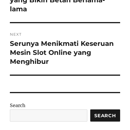
yang Bikin Betah Berlama-
lama
NEXT
Serunya Menikmati Keseruan
Next
post:
Mesin Slot Online yang
Menghibur
Search
SEARCH