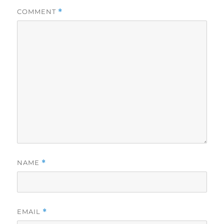
COMMENT
*
NAME
*
EMAIL
*