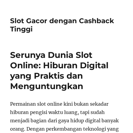
Slot Gacor dengan Cashback
Tinggi
Serunya Dunia Slot
Online: Hiburan Digital
yang Praktis dan
Menguntungkan
Permainan slot online kini bukan sekadar
hiburan pengisi waktu luang, tapi sudah
menjadi bagian dari gaya hidup digital banyak
orang. Dengan perkembangan teknologi yang