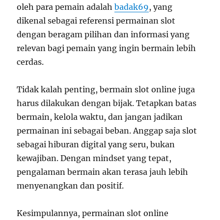
oleh para pemain adalah
badak69
, yang
dikenal sebagai referensi permainan slot
dengan beragam pilihan dan informasi yang
relevan bagi pemain yang ingin bermain lebih
cerdas.
Tidak kalah penting, bermain slot online juga
harus dilakukan dengan bijak. Tetapkan batas
bermain, kelola waktu, dan jangan jadikan
permainan ini sebagai beban. Anggap saja slot
sebagai hiburan digital yang seru, bukan
kewajiban. Dengan mindset yang tepat,
pengalaman bermain akan terasa jauh lebih
menyenangkan dan positif.
Kesimpulannya, permainan slot online