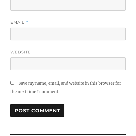
EMAIL
*
WEBSITE
Save my name, email, and website in this browser for
the next time I comment.