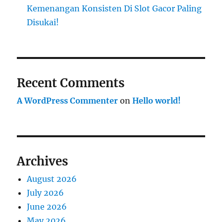
Kemenangan Konsisten Di Slot Gacor Paling
Disukai!
Recent Comments
A WordPress Commenter
on
Hello world!
Archives
August 2026
July 2026
June 2026
May 2026