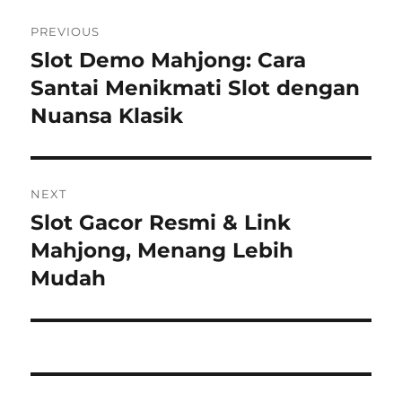
Post
PREVIOUS
navigation
Slot Demo Mahjong: Cara
Previous
post:
Santai Menikmati Slot dengan
Nuansa Klasik
NEXT
Slot Gacor Resmi & Link
Next
post:
Mahjong, Menang Lebih
Mudah