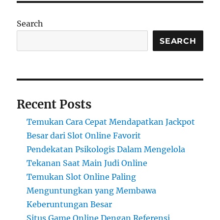
Search
SEARCH
Recent Posts
Temukan Cara Cepat Mendapatkan Jackpot
Besar dari Slot Online Favorit
Pendekatan Psikologis Dalam Mengelola
Tekanan Saat Main Judi Online
Temukan Slot Online Paling
Menguntungkan yang Membawa
Keberuntungan Besar
Situs Game Online Dengan Referensi