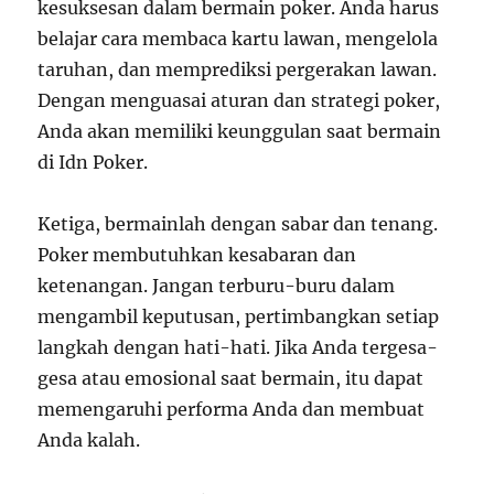
kesuksesan dalam bermain poker. Anda harus
belajar cara membaca kartu lawan, mengelola
taruhan, dan memprediksi pergerakan lawan.
Dengan menguasai aturan dan strategi poker,
Anda akan memiliki keunggulan saat bermain
di Idn Poker.
Ketiga, bermainlah dengan sabar dan tenang.
Poker membutuhkan kesabaran dan
ketenangan. Jangan terburu-buru dalam
mengambil keputusan, pertimbangkan setiap
langkah dengan hati-hati. Jika Anda tergesa-
gesa atau emosional saat bermain, itu dapat
memengaruhi performa Anda dan membuat
Anda kalah.