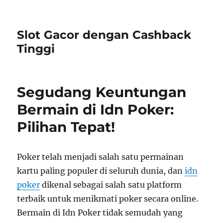
Slot Gacor dengan Cashback
Tinggi
Segudang Keuntungan
Bermain di Idn Poker:
Pilihan Tepat!
Poker telah menjadi salah satu permainan
kartu paling populer di seluruh dunia, dan
idn
poker
dikenal sebagai salah satu platform
terbaik untuk menikmati poker secara online.
Bermain di Idn Poker tidak semudah yang