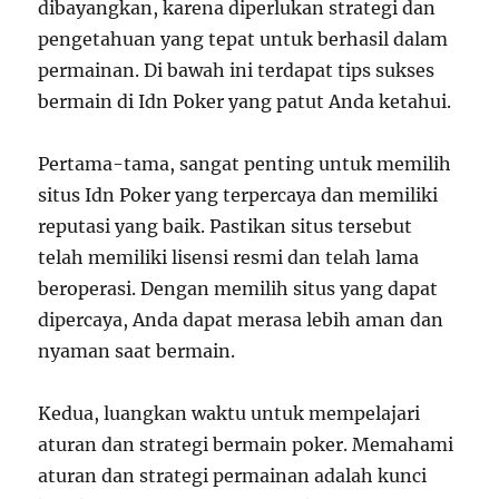
dibayangkan, karena diperlukan strategi dan
pengetahuan yang tepat untuk berhasil dalam
permainan. Di bawah ini terdapat tips sukses
bermain di Idn Poker yang patut Anda ketahui.
Pertama-tama, sangat penting untuk memilih
situs Idn Poker yang terpercaya dan memiliki
reputasi yang baik. Pastikan situs tersebut
telah memiliki lisensi resmi dan telah lama
beroperasi. Dengan memilih situs yang dapat
dipercaya, Anda dapat merasa lebih aman dan
nyaman saat bermain.
Kedua, luangkan waktu untuk mempelajari
aturan dan strategi bermain poker. Memahami
aturan dan strategi permainan adalah kunci