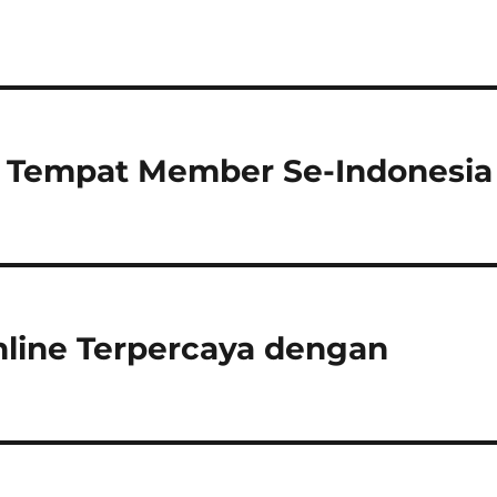
, Tempat Member Se-Indonesia
nline Terpercaya dengan