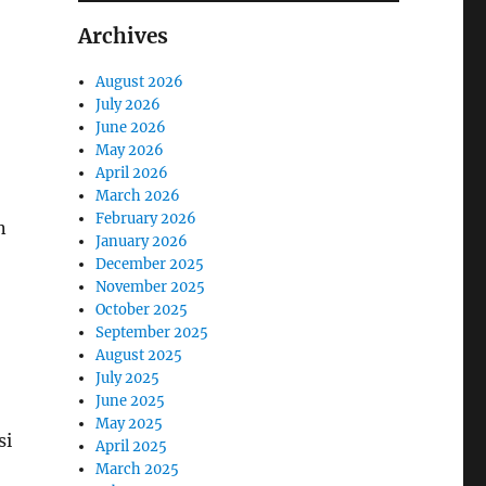
Archives
August 2026
July 2026
June 2026
May 2026
April 2026
March 2026
February 2026
n
January 2026
December 2025
November 2025
October 2025
September 2025
August 2025
July 2025
June 2025
May 2025
si
April 2025
March 2025