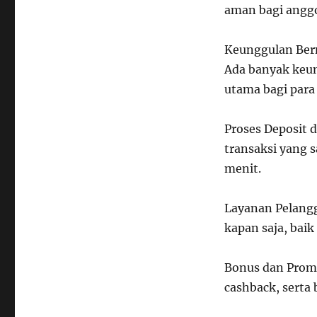
aman bagi anggo
Keunggulan Ber
Ada banyak keu
utama bagi para 
Proses Deposit
transaksi yang 
menit.
Layanan Pelang
kapan saja, baik
Bonus dan Promo
cashback, serta