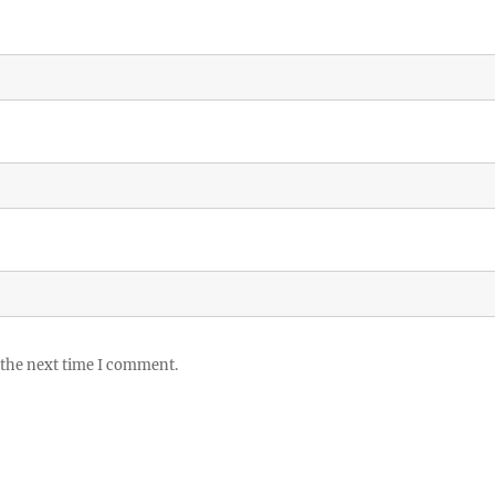
 the next time I comment.