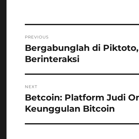
Post
PREVIOUS
navigation
Bergabunglah di Piktoto
Previous
post:
Berinteraksi
NEXT
Betcoin: Platform Judi O
Next
post:
Keunggulan Bitcoin