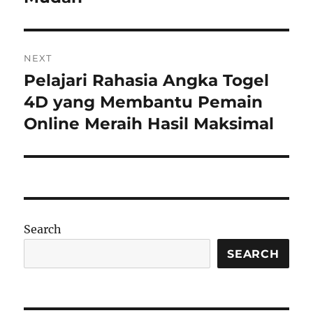
NEXT
Pelajari Rahasia Angka Togel
Next
post:
4D yang Membantu Pemain
Online Meraih Hasil Maksimal
Search
SEARCH