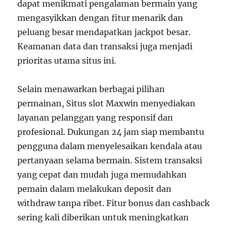
dapat menikmati pengalaman bermain yang
mengasyikkan dengan fitur menarik dan
peluang besar mendapatkan jackpot besar.
Keamanan data dan transaksi juga menjadi
prioritas utama situs ini.
Selain menawarkan berbagai pilihan
permainan, Situs slot Maxwin menyediakan
layanan pelanggan yang responsif dan
profesional. Dukungan 24 jam siap membantu
pengguna dalam menyelesaikan kendala atau
pertanyaan selama bermain. Sistem transaksi
yang cepat dan mudah juga memudahkan
pemain dalam melakukan deposit dan
withdraw tanpa ribet. Fitur bonus dan cashback
sering kali diberikan untuk meningkatkan