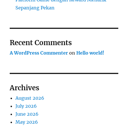
Sepanjang Pekan
Recent Comments
A WordPress Commenter
on
Hello world!
Archives
August 2026
July 2026
June 2026
May 2026