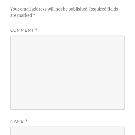
Your email address will not be published.
Required fields
are marked
*
COMMENT
*
NAME
*