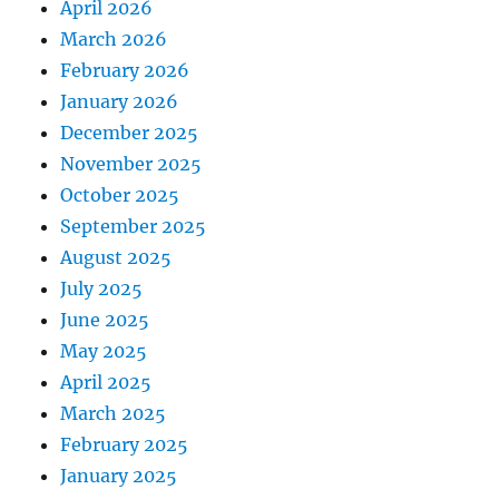
April 2026
March 2026
February 2026
January 2026
December 2025
November 2025
October 2025
September 2025
August 2025
July 2025
June 2025
May 2025
April 2025
March 2025
February 2025
January 2025