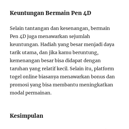
Keuntungan Bermain Pen 4D
Selain tantangan dan kesenangan, bermain
Pen 4D juga menawarkan sejumlah
keuntungan. Hadiah yang besar menjadi daya
tarik utama, dan jika kamu beruntung,
kemenangan besar bisa didapat dengan
taruhan yang relatif kecil. Selain itu, platform
togel online biasanya menawarkan bonus dan
promosi yang bisa membantu meningkatkan
modal permainan.
Kesimpulan