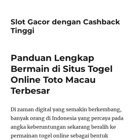
Slot Gacor dengan Cashback
Tinggi
Panduan Lengkap
Bermain di Situs Togel
Online Toto Macau
Terbesar
Di zaman digital yang semakin berkembang,
banyak orang di Indonesia yang percaya pada
angka keberuntungan sekarang beralih ke
permainan togel online sebagai bentuk