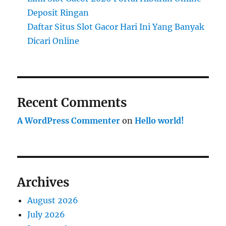
Deposit Ringan
Daftar Situs Slot Gacor Hari Ini Yang Banyak
Dicari Online
Recent Comments
A WordPress Commenter
on
Hello world!
Archives
August 2026
July 2026