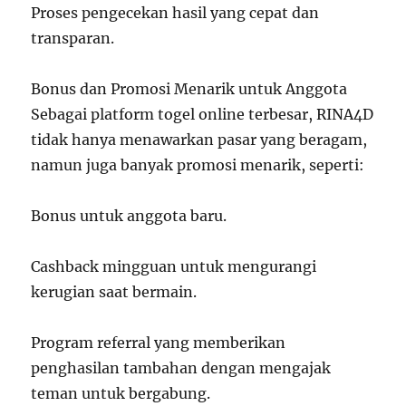
Proses pengecekan hasil yang cepat dan
transparan.
Bonus dan Promosi Menarik untuk Anggota
Sebagai platform togel online terbesar, RINA4D
tidak hanya menawarkan pasar yang beragam,
namun juga banyak promosi menarik, seperti:
Bonus untuk anggota baru.
Cashback mingguan untuk mengurangi
kerugian saat bermain.
Program referral yang memberikan
penghasilan tambahan dengan mengajak
teman untuk bergabung.