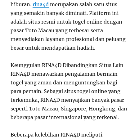
hiburan.
rina4d
merupakan salah satu situs
yang semakin banyak diminati. Platform ini
adalah situs resmi untuk togel online dengan
pasar Toto Macau yang terbesar serta
menyediakan layanan profesional dan peluang
besar untuk mendapatkan hadiah.
Keunggulan RINA4D Dibandingkan Situs Lain
RINA4D menawarkan pengalaman bermain
togel yang aman dan menguntungkan bagi
para pemain. Sebagai situs togel online yang
terkemuka, RINA4D menyajikan banyak pasar
seperti Toto Macau, Singapore, Hongkong, dan
beberapa pasar internasional yang terkenal.
Beberapa kelebihan RINA4D meliputi: