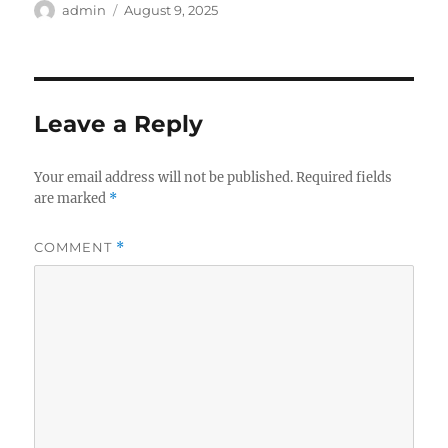
Author
Posted
admin
August 9, 2025
on
Leave a Reply
Your email address will not be published.
Required fields
are marked
*
COMMENT
*