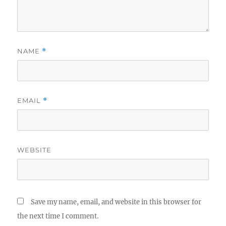
NAME
*
EMAIL
*
WEBSITE
Save my name, email, and website in this browser for
the next time I comment.