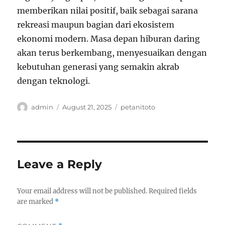
memberikan nilai positif, baik sebagai sarana
rekreasi maupun bagian dari ekosistem
ekonomi modern. Masa depan hiburan daring
akan terus berkembang, menyesuaikan dengan
kebutuhan generasi yang semakin akrab
dengan teknologi.
Author
Posted
Tags
admin
August 21, 2025
petanitoto
on
Leave a Reply
Your email address will not be published.
Required fields
are marked
*