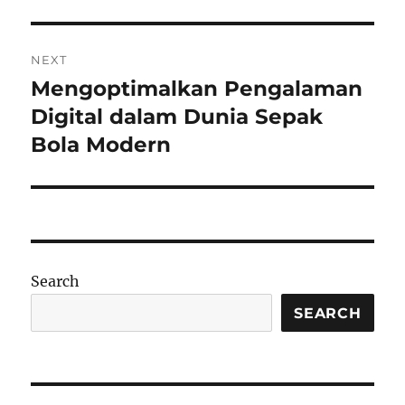
NEXT
Mengoptimalkan Pengalaman
Next
post:
Digital dalam Dunia Sepak
Bola Modern
Search
SEARCH