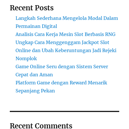
Recent Posts
Langkah Sederhana Mengelola Modal Dalam
Permainan Digital
Analisis Cara Kerja Mesin Slot Berbasis RNG
Ungkap Cara Menggenggam Jackpot Slot
Online dan Ubah Keberuntungan Jadi Rejeki
Nomplok
Game Online Seru dengan Sistem Server
Cepat dan Aman
Platform Game dengan Reward Menarik
Sepanjang Pekan
Recent Comments