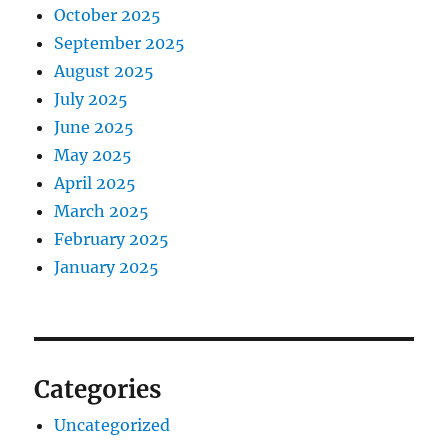
October 2025
September 2025
August 2025
July 2025
June 2025
May 2025
April 2025
March 2025
February 2025
January 2025
Categories
Uncategorized