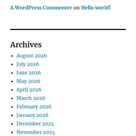
A WordPress Commenter
on
Hello world!
Archives
August 2026
July 2026
June 2026
May 2026
April 2026
March 2026
February 2026
January 2026
December 2025
November 2025