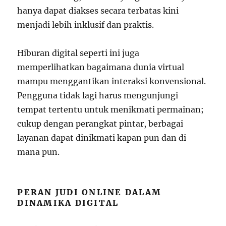
hanya dapat diakses secara terbatas kini
menjadi lebih inklusif dan praktis.
Hiburan digital seperti ini juga
memperlihatkan bagaimana dunia virtual
mampu menggantikan interaksi konvensional.
Pengguna tidak lagi harus mengunjungi
tempat tertentu untuk menikmati permainan;
cukup dengan perangkat pintar, berbagai
layanan dapat dinikmati kapan pun dan di
mana pun.
PERAN JUDI ONLINE DALAM
DINAMIKA DIGITAL