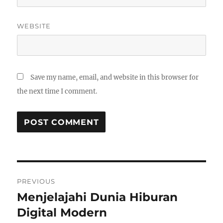
WEBSITE
Save my name, email, and website in this browser for
the next time I comment.
Post
PREVIOUS
navigation
Menjelajahi Dunia Hiburan
Previous
post:
Digital Modern