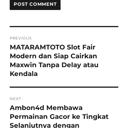
Post
PREVIOUS
navigation
MATARAMTOTO Slot Fair
Previous
post:
Modern dan Siap Cairkan
Maxwin Tanpa Delay atau
Kendala
NEXT
Ambon4d Membawa
Next
post:
Permainan Gacor ke Tingkat
Selanjutnya dengan