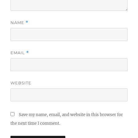
NAME
*
EMAIL
*
WEBSITE
Save my name, email, and website in this browser for
the next time I comment.