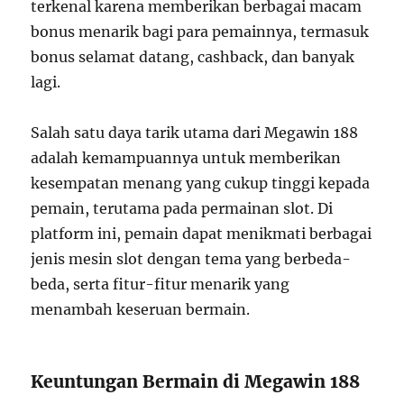
terkenal karena memberikan berbagai macam
bonus menarik bagi para pemainnya, termasuk
bonus selamat datang, cashback, dan banyak
lagi.
Salah satu daya tarik utama dari Megawin 188
adalah kemampuannya untuk memberikan
kesempatan menang yang cukup tinggi kepada
pemain, terutama pada permainan slot. Di
platform ini, pemain dapat menikmati berbagai
jenis mesin slot dengan tema yang berbeda-
beda, serta fitur-fitur menarik yang
menambah keseruan bermain.
Keuntungan Bermain di Megawin 188