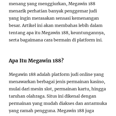
menang yang menggiurkan, Megawin 188
menarik perhatian banyak penggemar judi
yang ingin merasakan sensasi kemenangan
besar. Artikel ini akan membahas lebih dalam
tentang apa itu Megawin 188, keuntungannya,
serta bagaimana cara bermain di platform ini.
Apa Itu Megawin 188?
Megawin 188 adalah platform judi online yang
menawarkan berbagai jenis permainan kasino,
mulai dari mesin slot, permainan kartu, hingga
taruhan olahraga. Situs ini dikenal dengan
permainan yang mudah diakses dan antarmuka
yang ramah pengguna. Megawin 188 juga