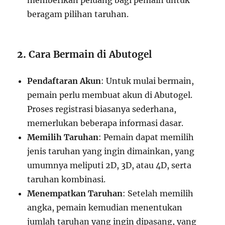
memberikan peluang bagi pemain untuk
beragam pilihan taruhan.
2.
Cara Bermain di Abutogel
Pendaftaran Akun
: Untuk mulai bermain,
pemain perlu membuat akun di Abutogel.
Proses registrasi biasanya sederhana,
memerlukan beberapa informasi dasar.
Memilih Taruhan
: Pemain dapat memilih
jenis taruhan yang ingin dimainkan, yang
umumnya meliputi 2D, 3D, atau 4D, serta
taruhan kombinasi.
Menempatkan Taruhan
: Setelah memilih
angka, pemain kemudian menentukan
jumlah taruhan yang ingin dipasang, yang