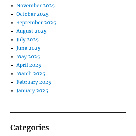
November 2025
October 2025
September 2025
August 2025
July 2025
June 2025
May 2025
April 2025
March 2025
February 2025
January 2025
Categories