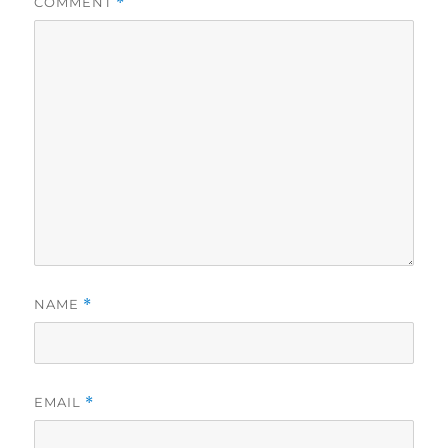
COMMENT
*
NAME
*
EMAIL
*