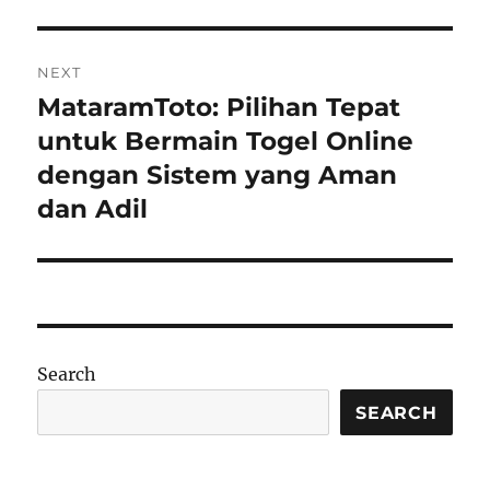
NEXT
MataramToto: Pilihan Tepat
Next
post:
untuk Bermain Togel Online
dengan Sistem yang Aman
dan Adil
Search
SEARCH