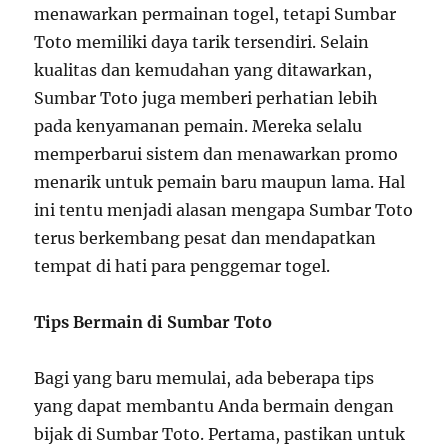
menawarkan permainan togel, tetapi Sumbar
Toto memiliki daya tarik tersendiri. Selain
kualitas dan kemudahan yang ditawarkan,
Sumbar Toto juga memberi perhatian lebih
pada kenyamanan pemain. Mereka selalu
memperbarui sistem dan menawarkan promo
menarik untuk pemain baru maupun lama. Hal
ini tentu menjadi alasan mengapa Sumbar Toto
terus berkembang pesat dan mendapatkan
tempat di hati para penggemar togel.
Tips Bermain di Sumbar Toto
Bagi yang baru memulai, ada beberapa tips
yang dapat membantu Anda bermain dengan
bijak di Sumbar Toto. Pertama, pastikan untuk