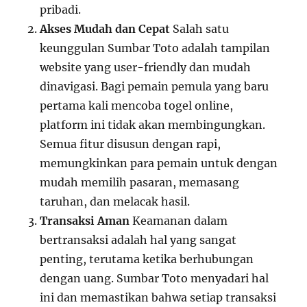
pribadi.
Akses Mudah dan Cepat
Salah satu
keunggulan Sumbar Toto adalah tampilan
website yang user-friendly dan mudah
dinavigasi. Bagi pemain pemula yang baru
pertama kali mencoba togel online,
platform ini tidak akan membingungkan.
Semua fitur disusun dengan rapi,
memungkinkan para pemain untuk dengan
mudah memilih pasaran, memasang
taruhan, dan melacak hasil.
Transaksi Aman
Keamanan dalam
bertransaksi adalah hal yang sangat
penting, terutama ketika berhubungan
dengan uang. Sumbar Toto menyadari hal
ini dan memastikan bahwa setiap transaksi