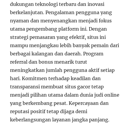
dukungan teknologi terbaru dan inovasi
berkelanjutan. Pengalaman pengguna yang
nyaman dan menyenangkan menjadi fokus
utama pengembang platform ini. Dengan
strategi pemasaran yang efektif, situs ini
mampu menjangkau lebih banyak pemain dari
berbagai kalangan dan daerah. Program
referral dan bonus menarik turut
meningkatkan jumlah pengguna aktif setiap
hari. Komitmen terhadap keadilan dan
transparansi membuat situs gacor tetap
menjadi pilihan utama dalam dunia judi online
yang berkembang pesat. Kepercayaan dan
reputasi positif tetap dijaga demi
keberlangsungan layanan jangka panjang.