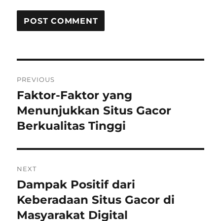
Post
PREVIOUS
navigation
Faktor-Faktor yang
Previous
post:
Menunjukkan Situs Gacor
Berkualitas Tinggi
NEXT
Dampak Positif dari
Next
post:
Keberadaan Situs Gacor di
Masyarakat Digital