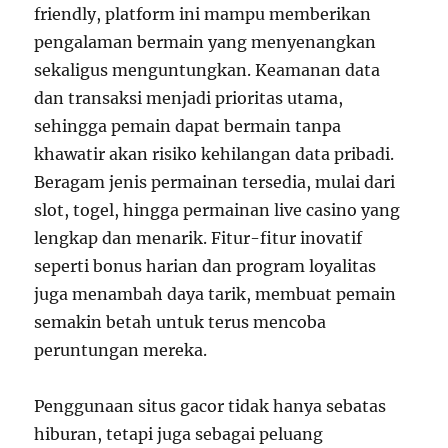
friendly, platform ini mampu memberikan
pengalaman bermain yang menyenangkan
sekaligus menguntungkan. Keamanan data
dan transaksi menjadi prioritas utama,
sehingga pemain dapat bermain tanpa
khawatir akan risiko kehilangan data pribadi.
Beragam jenis permainan tersedia, mulai dari
slot, togel, hingga permainan live casino yang
lengkap dan menarik. Fitur-fitur inovatif
seperti bonus harian dan program loyalitas
juga menambah daya tarik, membuat pemain
semakin betah untuk terus mencoba
peruntungan mereka.
Penggunaan situs gacor tidak hanya sebatas
hiburan, tetapi juga sebagai peluang