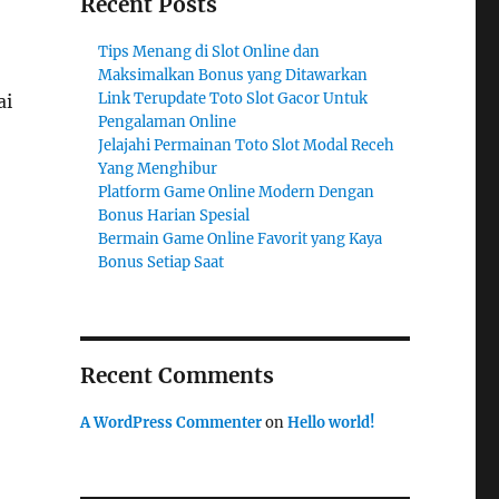
Recent Posts
Tips Menang di Slot Online dan
Maksimalkan Bonus yang Ditawarkan
Link Terupdate Toto Slot Gacor Untuk
ai
Pengalaman Online
Jelajahi Permainan Toto Slot Modal Receh
Yang Menghibur
Platform Game Online Modern Dengan
Bonus Harian Spesial
Bermain Game Online Favorit yang Kaya
Bonus Setiap Saat
Recent Comments
A WordPress Commenter
on
Hello world!