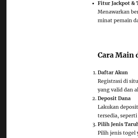
Fitur Jackpot & 
Menawarkan berb
minat pemain dar
Cara Main 
Daftar Akun
Registrasi di si
yang valid dan a
Deposit Dana
Lakukan deposi
tersedia, seperti
Pilih Jenis Tar
Pilih jenis toge