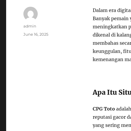
Dalam era digita
Banyak pemain y
Author
admin
meningkatkan p
Posted
June 16, 2025
dikenal di kalan
on
membahas secara
keunggulan, fitu
kemenangan ma
Apa Itu Sit
CPG Toto
adalah
reputasi gacor d
yang sering mem