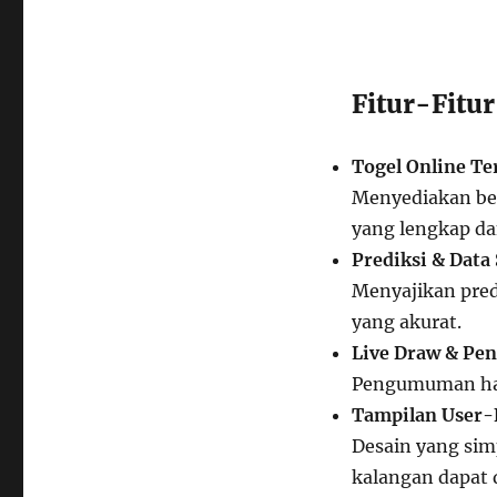
Fitur-Fitu
Togel Online Te
Menyediakan berb
yang lengkap da
Prediksi & Data 
Menyajikan predi
yang akurat.
Live Draw & Pen
Pengumuman hasi
Tampilan User-
Desain yang sim
kalangan dapat