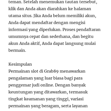
teman. Setelah menemukan tautan tersebut,
klik dan Anda akan diarahkan ke halaman
utama situs. Jika Anda belum memiliki akun,
Anda dapat mendaftar dengan mengisi
informasi yang diperlukan. Proses pendaftaran
umumnya cepat dan sederhana, dan begitu
akun Anda aktif, Anda dapat langsung mulai
bermain.
Kesimpulan
Permainan slot di Grab89 menawarkan
pengalaman yang luar biasa bagi para
penggemar judi online. Dengan banyak
keuntungan yang ditawarkan, termasuk
tingkat keamanan yang tinggi, variasi
permainan yang beragam, serta layanan