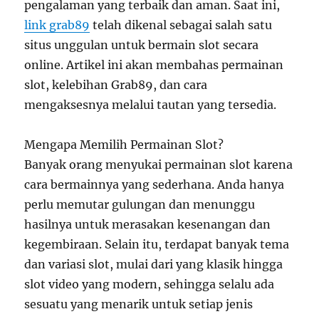
pengalaman yang terbaik dan aman. Saat ini,
link grab89
telah dikenal sebagai salah satu
situs unggulan untuk bermain slot secara
online. Artikel ini akan membahas permainan
slot, kelebihan Grab89, dan cara
mengaksesnya melalui tautan yang tersedia.
Mengapa Memilih Permainan Slot?
Banyak orang menyukai permainan slot karena
cara bermainnya yang sederhana. Anda hanya
perlu memutar gulungan dan menunggu
hasilnya untuk merasakan kesenangan dan
kegembiraan. Selain itu, terdapat banyak tema
dan variasi slot, mulai dari yang klasik hingga
slot video yang modern, sehingga selalu ada
sesuatu yang menarik untuk setiap jenis