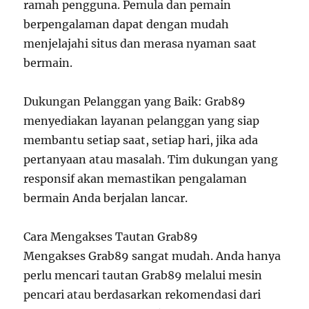
ramah pengguna. Pemula dan pemain
berpengalaman dapat dengan mudah
menjelajahi situs dan merasa nyaman saat
bermain.
Dukungan Pelanggan yang Baik: Grab89
menyediakan layanan pelanggan yang siap
membantu setiap saat, setiap hari, jika ada
pertanyaan atau masalah. Tim dukungan yang
responsif akan memastikan pengalaman
bermain Anda berjalan lancar.
Cara Mengakses Tautan Grab89
Mengakses Grab89 sangat mudah. Anda hanya
perlu mencari tautan Grab89 melalui mesin
pencari atau berdasarkan rekomendasi dari