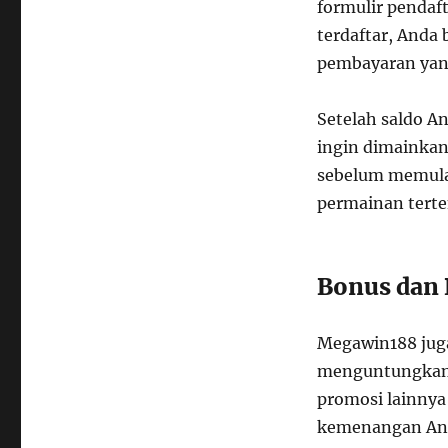
formulir pendaft
terdaftar, Anda
pembayaran yang
Setelah saldo A
ingin dimainkan
sebelum memulai
permainan terte
Bonus dan
Megawin188 jug
menguntungkan 
promosi lainnya
kemenangan And