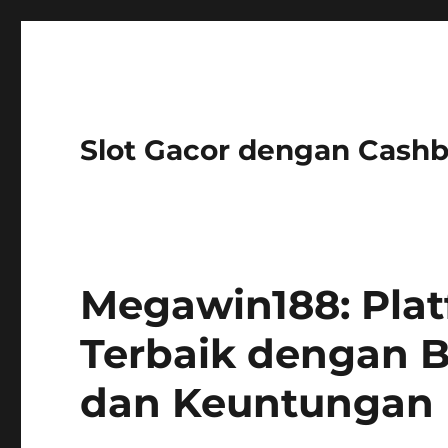
Slot Gacor dengan Cashb
Megawin188: Plat
Terbaik dengan 
dan Keuntungan 