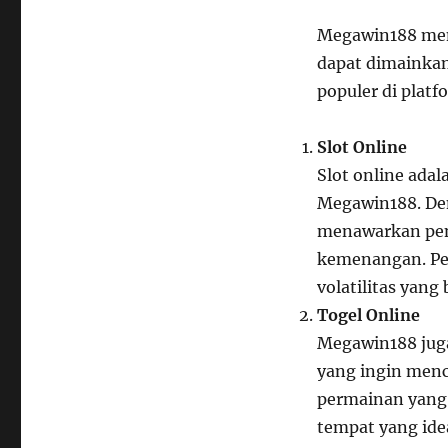
Megawin188 mena
dapat dimainkan
populer di platfo
Slot Online
Slot online ada
Megawin188. Den
menawarkan pen
kemenangan. Pem
volatilitas yang
Togel Online
Megawin188 jug
yang ingin men
permainan yang 
tempat yang ide