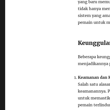
yang baru memu
tidak hanya me
sistem yang ama
pemain untuk m
Keunggula
Beberapa keungg
menjadikannya p
Keamanan dan 
Salah satu alas
keamanannya. Pl
untuk memastika
pemain terlindu