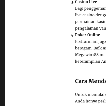
Casino Live
Bagi penggemar
live casino den
permainan kasino
pengalaman yang
Poker Online
Platform ini ju
beragam. Baik 
Megawin188 memi
keterampilan An
Cara Menda
Untuk memulai d
Anda hanya perl