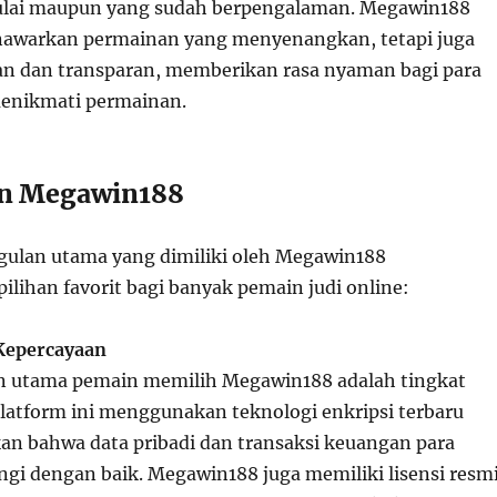
lai maupun yang sudah berpengalaman. Megawin188
nawarkan permainan yang menyenangkan, tetapi juga
n dan transparan, memberikan rasa nyaman bagi para
enikmati permainan.
n Megawin188
ulan utama yang dimiliki oleh Megawin188
ilihan favorit bagi banyak pemain judi online:
Kepercayaan
an utama pemain memilih Megawin188 adalah tingkat
atform ini menggunakan teknologi enkripsi terbaru
n bahwa data pribadi dan transaksi keuangan para
ngi dengan baik. Megawin188 juga memiliki lisensi resm