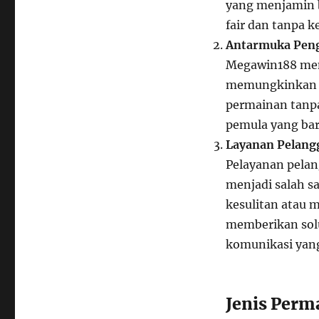
yang menjamin b
fair dan tanpa k
Antarmuka Pen
Megawin188 mem
memungkinkan p
permainan tanp
pemula yang bar
Layanan Pelang
Pelayanan pelan
menjadi salah s
kesulitan atau 
memberikan solu
komunikasi yang
Jenis Perm