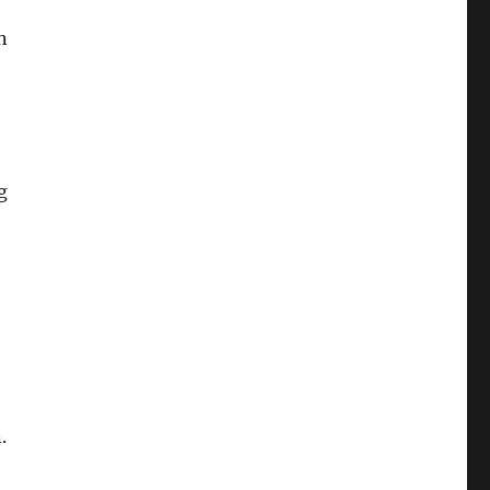
n
g
.