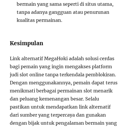
bermain yang sama seperti di situs utama,
tanpa adanya gangguan atau penurunan
kualitas permainan.
Kesimpulan
Link alternatif MegaHoki adalah solusi cerdas
bagi pemain yang ingin mengakses platform
judi slot online tanpa terkendala pemblokiran.
Dengan menggunakannya, pemain dapat terus
menikmati berbagai permainan slot menarik
dan peluang kemenangan besar. Selalu
pastikan untuk mendapatkan link alternatif
dari sumber yang terpercaya dan gunakan
dengan bijak untuk pengalaman bermain yang