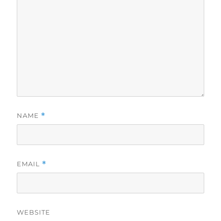
NAME
*
EMAIL
*
WEBSITE