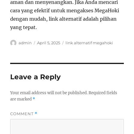
aman dan menyenangkan. Jika Anda mencari
cara yang efektif untuk mengakses MegaHoki
dengan mudah, link alternatif adalah pilihan
yang tepat.
Author
Posted
Tags
admin
April 5, 2025
link alternatif megahoki
on
Leave a Reply
Your email address will not be published.
Required fields
are marked
*
COMMENT
*