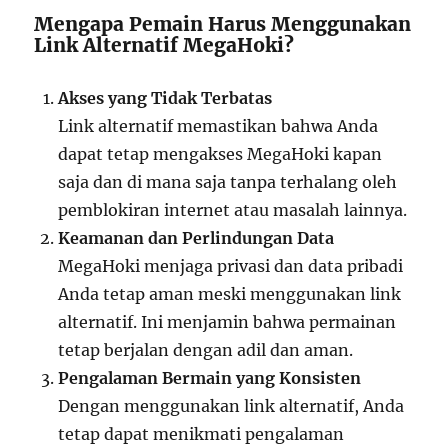
Mengapa Pemain Harus Menggunakan
Link Alternatif MegaHoki?
Akses yang Tidak Terbatas
Link alternatif memastikan bahwa Anda
dapat tetap mengakses MegaHoki kapan
saja dan di mana saja tanpa terhalang oleh
pemblokiran internet atau masalah lainnya.
Keamanan dan Perlindungan Data
MegaHoki menjaga privasi dan data pribadi
Anda tetap aman meski menggunakan link
alternatif. Ini menjamin bahwa permainan
tetap berjalan dengan adil dan aman.
Pengalaman Bermain yang Konsisten
Dengan menggunakan link alternatif, Anda
tetap dapat menikmati pengalaman