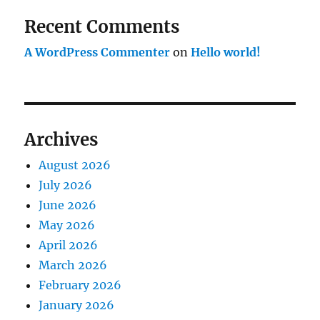
Recent Comments
A WordPress Commenter
on
Hello world!
Archives
August 2026
July 2026
June 2026
May 2026
April 2026
March 2026
February 2026
January 2026