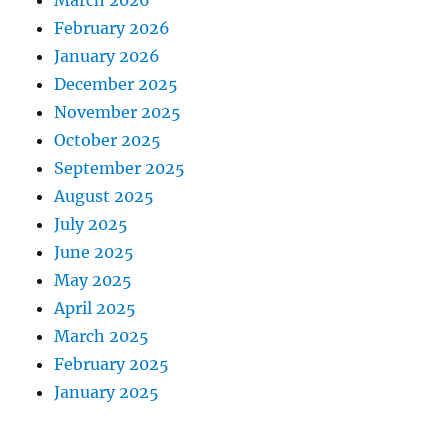
March 2026
February 2026
January 2026
December 2025
November 2025
October 2025
September 2025
August 2025
July 2025
June 2025
May 2025
April 2025
March 2025
February 2025
January 2025