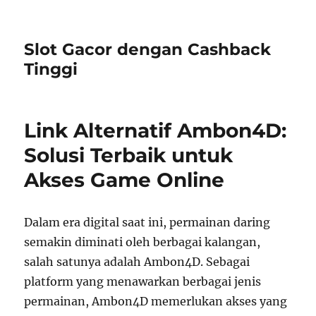
Slot Gacor dengan Cashback
Tinggi
Link Alternatif Ambon4D:
Solusi Terbaik untuk
Akses Game Online
Dalam era digital saat ini, permainan daring
semakin diminati oleh berbagai kalangan,
salah satunya adalah Ambon4D. Sebagai
platform yang menawarkan berbagai jenis
permainan, Ambon4D memerlukan akses yang