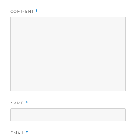
COMMENT
*
NAME
*
EMAIL
*