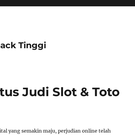
ack Tinggi
us Judi Slot & Toto
tal yang semakin maju, perjudian online telah