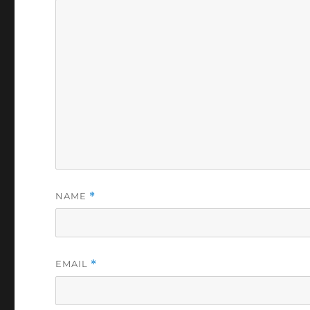
NAME
*
EMAIL
*