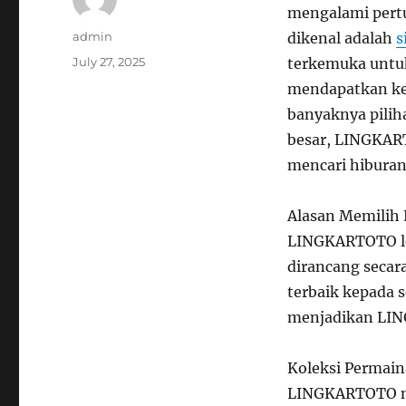
mengalami pert
Author
admin
dikenal adalah
s
Posted
July 27, 2025
terkemuka untuk 
on
mendapatkan kep
banyaknya pili
besar, LINGKAR
mencari hiburan
Alasan Memili
LINGKARTOTO lebi
dirancang seca
terbaik kepada 
menjadikan LIN
Koleksi Permain
LINGKARTOTO me