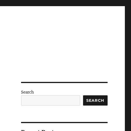
Search
SEARCH