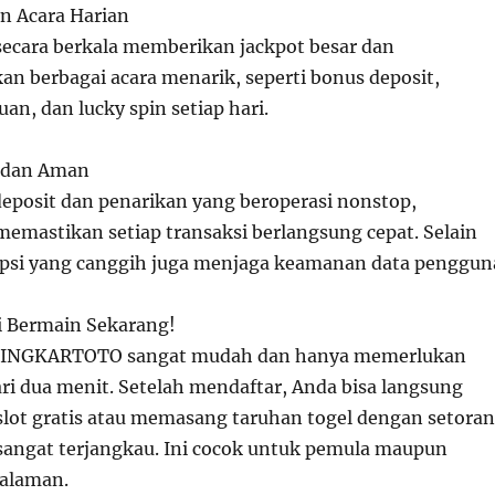
an Acara Harian
cara berkala memberikan jackpot besar dan
n berbagai acara menarik, seperti bonus deposit,
n, dan lucky spin setiap hari.
t dan Aman
eposit dan penarikan yang beroperasi nonstop,
astikan setiap transaksi berlangsung cepat. Selain
ripsi yang canggih juga menjaga keamanan data penggun
i Bermain Sekarang!
 LINGKARTOTO sangat mudah dan hanya memerlukan
ri dua menit. Setelah mendaftar, Anda bisa langsung
ot gratis atau memasang taruhan togel dengan setoran
angat terjangkau. Ini cocok untuk pemula maupun
alaman.