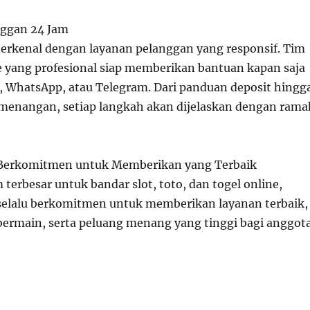
ggan 24 Jam
rkenal dengan layanan pelanggan yang responsif. Tim
e yang profesional siap memberikan bantuan kapan saja
at, WhatsApp, atau Telegram. Dari panduan deposit hingg
menangan, setiap langkah akan dijelaskan dengan rama
erkomitmen untuk Memberikan yang Terbaik
 terbesar untuk bandar slot, toto, dan togel online,
lalu berkomitmen untuk memberikan layanan terbaik,
bermain, serta peluang menang yang tinggi bagi anggot