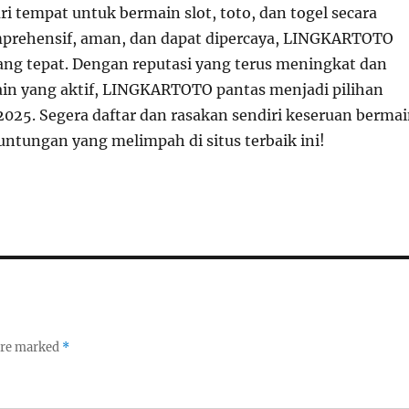
i tempat untuk bermain slot, toto, dan togel secara
mprehensif, aman, dan dapat dipercaya, LINGKARTOTO
yang tepat. Dengan reputasi yang terus meningkat dan
in yang aktif, LINGKARTOTO pantas menjadi pilihan
2025. Segera daftar dan rasakan sendiri keseruan berma
untungan yang melimpah di situs terbaik ini!
 are marked
*