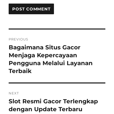
Post
PREVIOUS
navigation
Bagaimana Situs Gacor
Previous
post:
Menjaga Kepercayaan
Pengguna Melalui Layanan
Terbaik
NEXT
Slot Resmi Gacor Terlengkap
Next
post:
dengan Update Terbaru