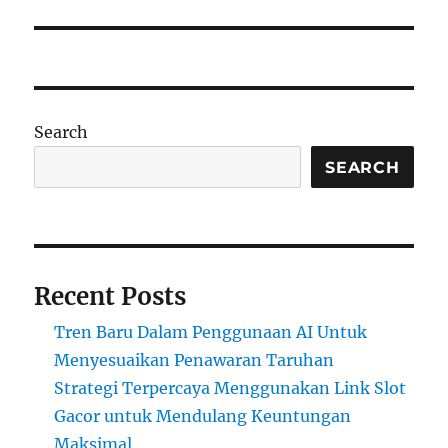
Search
SEARCH
Recent Posts
Tren Baru Dalam Penggunaan AI Untuk
Menyesuaikan Penawaran Taruhan
Strategi Terpercaya Menggunakan Link Slot
Gacor untuk Mendulang Keuntungan
Maksimal