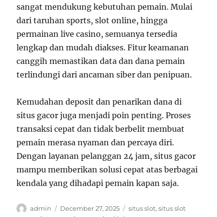
sangat mendukung kebutuhan pemain. Mulai
dari taruhan sports, slot online, hingga
permainan live casino, semuanya tersedia
lengkap dan mudah diakses. Fitur keamanan
canggih memastikan data dan dana pemain
terlindungi dari ancaman siber dan penipuan.
Kemudahan deposit dan penarikan dana di
situs gacor juga menjadi poin penting. Proses
transaksi cepat dan tidak berbelit membuat
pemain merasa nyaman dan percaya diri.
Dengan layanan pelanggan 24 jam, situs gacor
mampu memberikan solusi cepat atas berbagai
kendala yang dihadapi pemain kapan saja.
Author
Posted
Tags
admin
December 27, 2025
situs slot
,
situs slot