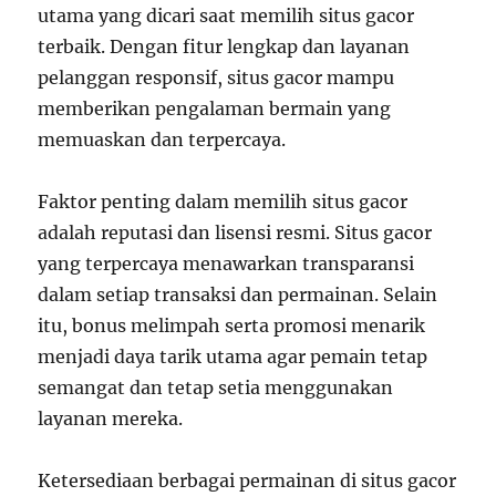
utama yang dicari saat memilih situs gacor
terbaik. Dengan fitur lengkap dan layanan
pelanggan responsif, situs gacor mampu
memberikan pengalaman bermain yang
memuaskan dan terpercaya.
Faktor penting dalam memilih situs gacor
adalah reputasi dan lisensi resmi. Situs gacor
yang terpercaya menawarkan transparansi
dalam setiap transaksi dan permainan. Selain
itu, bonus melimpah serta promosi menarik
menjadi daya tarik utama agar pemain tetap
semangat dan tetap setia menggunakan
layanan mereka.
Ketersediaan berbagai permainan di situs gacor