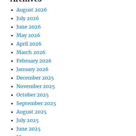
August 2026
July 2026
June 2026
May 2026
April 2026
March 2026
February 2026
January 2026
December 2025
November 2025
October 2025
September 2025
August 2025
July 2025
June 2025