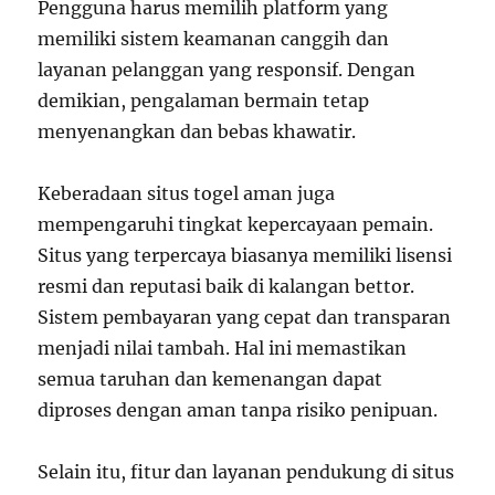
Pengguna harus memilih platform yang
memiliki sistem keamanan canggih dan
layanan pelanggan yang responsif. Dengan
demikian, pengalaman bermain tetap
menyenangkan dan bebas khawatir.
Keberadaan situs togel aman juga
mempengaruhi tingkat kepercayaan pemain.
Situs yang terpercaya biasanya memiliki lisensi
resmi dan reputasi baik di kalangan bettor.
Sistem pembayaran yang cepat dan transparan
menjadi nilai tambah. Hal ini memastikan
semua taruhan dan kemenangan dapat
diproses dengan aman tanpa risiko penipuan.
Selain itu, fitur dan layanan pendukung di situs