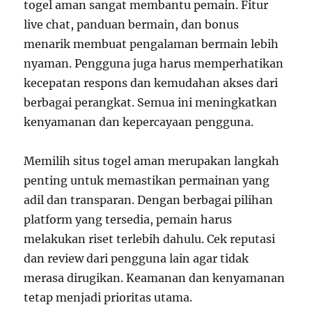
togel aman sangat membantu pemain. Fitur
live chat, panduan bermain, dan bonus
menarik membuat pengalaman bermain lebih
nyaman. Pengguna juga harus memperhatikan
kecepatan respons dan kemudahan akses dari
berbagai perangkat. Semua ini meningkatkan
kenyamanan dan kepercayaan pengguna.
Memilih situs togel aman merupakan langkah
penting untuk memastikan permainan yang
adil dan transparan. Dengan berbagai pilihan
platform yang tersedia, pemain harus
melakukan riset terlebih dahulu. Cek reputasi
dan review dari pengguna lain agar tidak
merasa dirugikan. Keamanan dan kenyamanan
tetap menjadi prioritas utama.