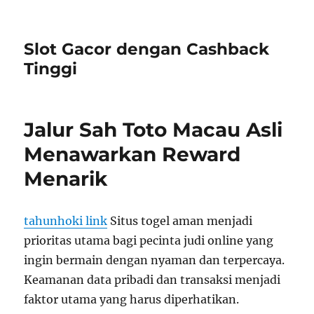
Slot Gacor dengan Cashback
Tinggi
Jalur Sah Toto Macau Asli
Menawarkan Reward
Menarik
tahunhoki link
Situs togel aman menjadi
prioritas utama bagi pecinta judi online yang
ingin bermain dengan nyaman dan terpercaya.
Keamanan data pribadi dan transaksi menjadi
faktor utama yang harus diperhatikan.