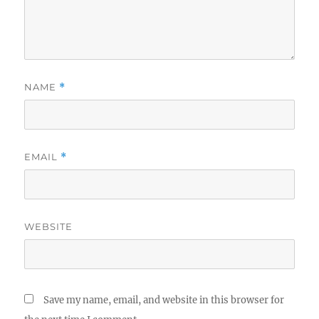
NAME
*
EMAIL
*
WEBSITE
Save my name, email, and website in this browser for