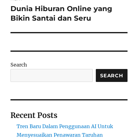
Dunia Hiburan Online yang
Next
post:
Bikin Santai dan Seru
Search
SEARCH
Recent Posts
Tren Baru Dalam Penggunaan AI Untuk
Menyesuaikan Penawaran Taruhan