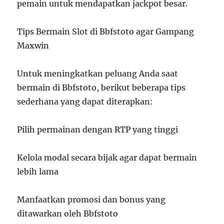
pemain untuk mendapatkan jackpot besar.
Tips Bermain Slot di Bbfstoto agar Gampang
Maxwin
Untuk meningkatkan peluang Anda saat
bermain di Bbfstoto, berikut beberapa tips
sederhana yang dapat diterapkan:
Pilih permainan dengan RTP yang tinggi
Kelola modal secara bijak agar dapat bermain
lebih lama
Manfaatkan promosi dan bonus yang
ditawarkan oleh Bbfstoto