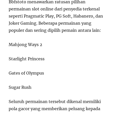
Bbfstoto menawarkan ratusan pilihan
permainan slot online dari penyedia terkenal
seperti Pragmatic Play, PG Soft, Habanero, dan
Joker Gaming. Beberapa permainan yang
populer dan sering dipilih pemain antara lain:
Mahjong Ways 2
Starlight Princess
Gates of Olympus
Sugar Rush
Seluruh permainan tersebut dikenal memiliki
pola gacor yang memberikan peluang kepada