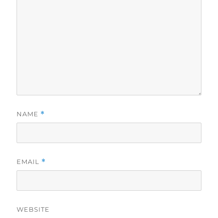
NAME
*
EMAIL
*
WEBSITE