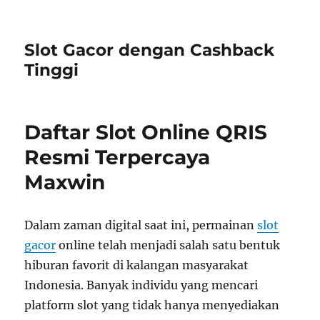
Slot Gacor dengan Cashback
Tinggi
Daftar Slot Online QRIS
Resmi Terpercaya
Maxwin
Dalam zaman digital saat ini, permainan
slot
gacor
online telah menjadi salah satu bentuk
hiburan favorit di kalangan masyarakat
Indonesia. Banyak individu yang mencari
platform slot yang tidak hanya menyediakan