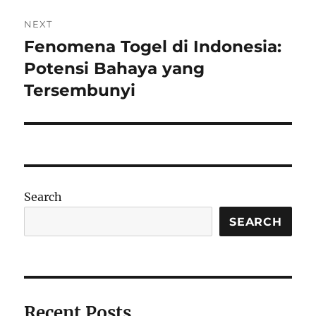
NEXT
Fenomena Togel di Indonesia:
Next
post:
Potensi Bahaya yang
Tersembunyi
Search
SEARCH
Recent Posts