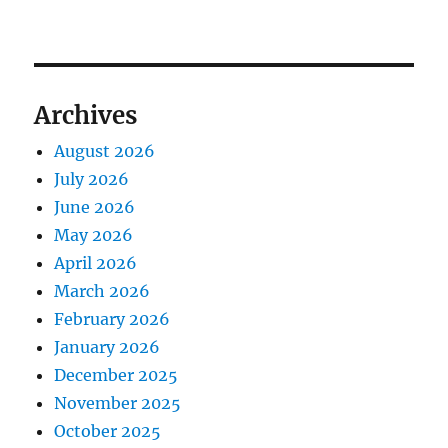
Archives
August 2026
July 2026
June 2026
May 2026
April 2026
March 2026
February 2026
January 2026
December 2025
November 2025
October 2025