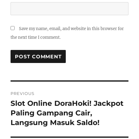
Save my name, email, and website in this browser for
the next time I comment.
Post
PREVIOUS
navigation
Slot Online DoraHoki! Jackpot
Previous
post:
Paling Gampang Cair,
Langsung Masuk Saldo!