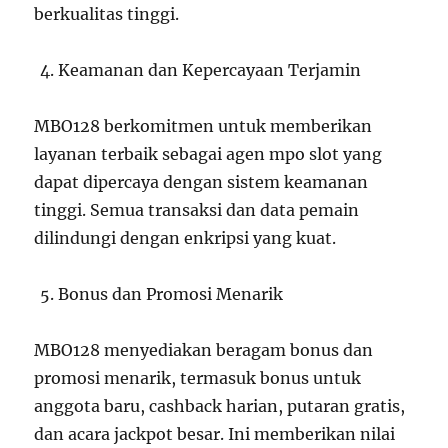
berkualitas tinggi.
Keamanan dan Kepercayaan Terjamin
MBO128 berkomitmen untuk memberikan
layanan terbaik sebagai agen mpo slot yang
dapat dipercaya dengan sistem keamanan
tinggi. Semua transaksi dan data pemain
dilindungi dengan enkripsi yang kuat.
Bonus dan Promosi Menarik
MBO128 menyediakan beragam bonus dan
promosi menarik, termasuk bonus untuk
anggota baru, cashback harian, putaran gratis,
dan acara jackpot besar. Ini memberikan nilai