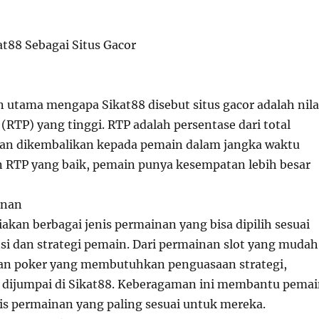
t88 Sebagai Situs Gacor
n utama mengapa Sikat88 disebut situs gacor adalah nila
 (RTP) yang tinggi. RTP adalah persentase dari total
kan dikembalikan kepada pemain dalam jangka waktu
 RTP yang baik, pemain punya kesempatan lebih besar
inan
akan berbagai jenis permainan yang bisa dipilih sesuai
si dan strategi pemain. Dari permainan slot yang mudah
an poker yang membutuhkan penguasaan strategi,
 dijumpai di Sikat88. Keberagaman ini membantu pema
 permainan yang paling sesuai untuk mereka.