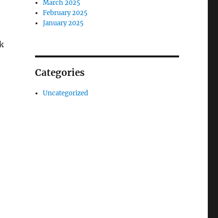
March 2025
February 2025
January 2025
k
Categories
Uncategorized
n