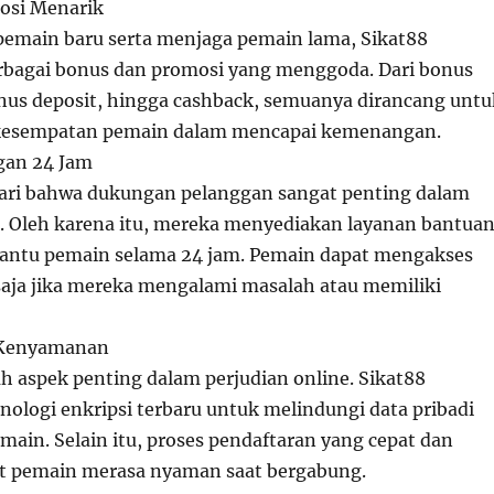
osi Menarik
emain baru serta menjaga pemain lama, Sikat88
bagai bonus dan promosi yang menggoda. Dari bonus
nus deposit, hingga cashback, semuanya dirancang untu
esempatan pemain dalam mencapai kemenangan.
gan 24 Jam
ari bahwa dukungan pelanggan sangat penting dalam
e. Oleh karena itu, mereka menyediakan layanan bantua
antu pemain selama 24 jam. Pemain dapat mengakses
aja jika mereka mengalami masalah atau memiliki
Kenyamanan
 aspek penting dalam perjudian online. Sikat88
ologi enkripsi terbaru untuk melindungi data pribadi
main. Selain itu, proses pendaftaran yang cepat dan
pemain merasa nyaman saat bergabung.