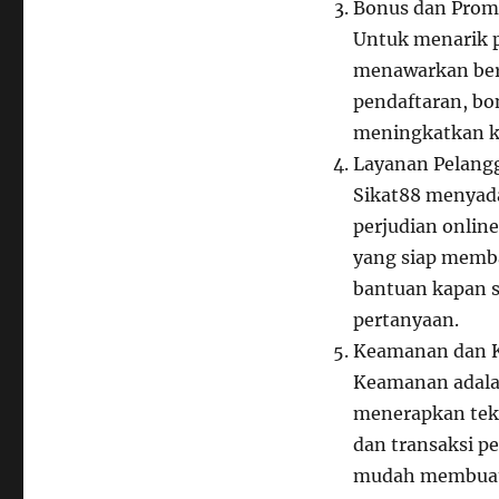
Bonus dan Prom
Untuk menarik p
menawarkan ber
pendaftaran, bo
meningkatkan k
Layanan Pelang
Sikat88 menyad
perjudian onlin
yang siap memb
bantuan kapan s
pertanyaan.
Keamanan dan 
Keamanan adalah
menerapkan tekn
dan transaksi pe
mudah membuat 