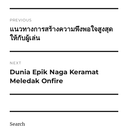
Post
PREVIOUS
navigation
แนวทางการสร้างความพึงพอใจสูงสุด
Previous
post:
ให้กับผู้เล่น
NEXT
Dunia Epik Naga Keramat
Next
post:
Meledak Onfire
Search