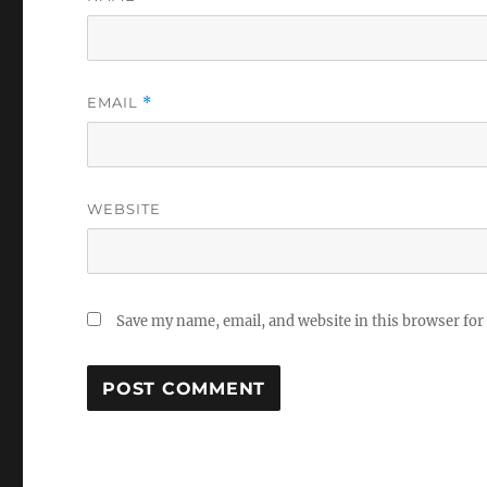
EMAIL
*
WEBSITE
Save my name, email, and website in this browser for