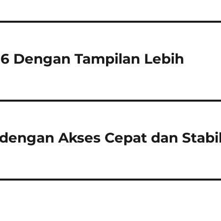
026 Dengan Tampilan Lebih
 dengan Akses Cepat dan Stabi