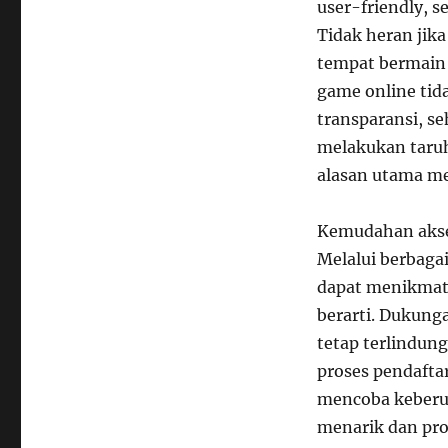
user-friendly, 
Tidak heran jika
tempat bermain 
game online tid
transparansi, s
melakukan taruh
alasan utama me
Kemudahan akses
Melalui berbaga
dapat menikmati
berarti. Dukung
tetap terlindung
proses pendafta
mencoba keberun
menarik dan pro