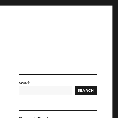
Search
SEARCH