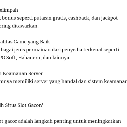
Melimpah
bonus seperti putaran gratis, cashback, dan jackpot
ering ditawarkan.
ualitas Game yang Baik
agai jenis permainan dari penyedia terkenal seperti
PG Soft, Habanero, dan lainnya.
an Keamanan Server
mnya memiliki server yang handal dan sistem keamana
 Situs Slot Gacor?
lot gacor adalah langkah penting untuk meningkatkan