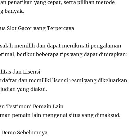
dan penarikan yang cepat, serta pilihan metode
g banyak.
tus Slot Gacor yang Terpercaya
 salah memilih dan dapat menikmati pengalaman
timal, berikut beberapa tips yang dapat diterapkan:
alitas dan Lisensi
erdaftar dan memiliki lisensi resmi yang dikeluarkan
rjudian yang diakui.
dan Testimoni Pemain Lain
man pemain lain mengenai situs yang dimaksud.
e Demo Sebelumnya