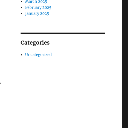
March 2025
February 2025
January 2025
Categories
Uncategorized
n