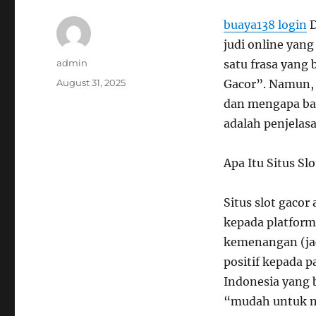
buaya138 login
D
judi online yan
Author
admin
satu frasa yang 
Posted
August 31, 2025
Gacor”. Namun, 
on
dan mengapa ban
adalah penjelas
Apa Itu Situs Sl
Situs slot gacor
kepada platform 
kemenangan (jac
positif kepada p
Indonesia yang b
“mudah untuk me