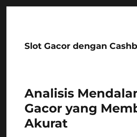
Slot Gacor dengan Cashb
Analisis Mendala
Gacor yang Memb
Akurat