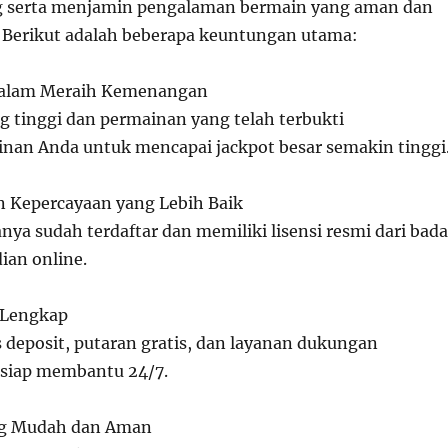
 serta menjamin pengalaman bermain yang aman dan
Berikut adalah beberapa keuntungan utama:
alam Meraih Kemenangan
 tinggi dan permainan yang telah terbukti
nan Anda untuk mencapai jackpot besar semakin tinggi
 Kepercayaan yang Lebih Baik
anya sudah terdaftar dan memiliki lisensi resmi dari bad
ian online.
g Lengkap
deposit, putaran gratis, dan layanan dukungan
 siap membantu 24/7.
ng Mudah dan Aman