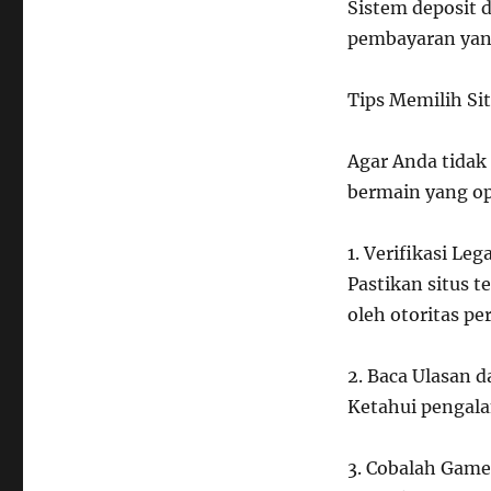
Sistem deposit 
pembayaran yan
Tips Memilih Si
Agar Anda tidak
bermain yang op
1. Verifikasi Leg
Pastikan situs t
oleh otoritas pe
2. Baca Ulasan 
Ketahui pengala
3. Cobalah Gam