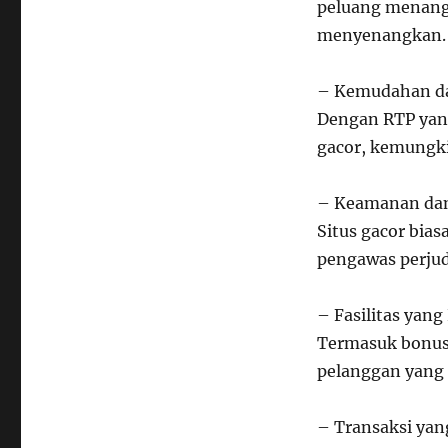
peluang menang
menyenangkan. 
– Kemudahan d
Dengan RTP yang
gacor, kemungki
– Keamanan dan
Situs gacor bias
pengawas perjud
– Fasilitas yan
Termasuk bonus 
pelanggan yang
– Transaksi ya