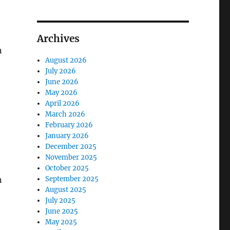
Archives
n
August 2026
July 2026
June 2026
May 2026
April 2026
March 2026
February 2026
January 2026
December 2025
November 2025
n
October 2025
n
September 2025
August 2025
July 2025
June 2025
May 2025