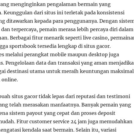
 yang menginginkan pengalaman bermain yang
Keunggulan dari situs ini terletak pada konsistensi
g ditawarkan kepada para penggunanya. Dengan siste
 dan terpercaya, pemain merasa lebih percaya diri dalam
n. Berbagai fitur menarik seperti live casino, permaina
ngga sportsbook tersedia lengkap di situs gacor.
s melalui perangkat mobile maupun desktop juga
lus. Pengelolaan data dan transaksi yang aman menjadik
agai destinasi utama untuk meraih keuntungan maksimal
 online.
uah situs gacor tidak lepas dari reputasi dan testimoni
yang telah merasakan manfaatnya. Banyak pemain yang
ena sistem payout yang cepat dan proses deposit
udah. Fitur customer service 24 jam juga memudahkan
gatasi kendala saat bermain. Selain itu, variasi