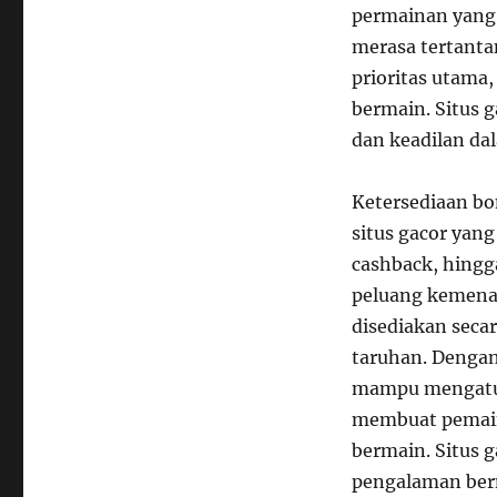
permainan yang 
merasa tertanta
prioritas utama
bermain. Situs 
dan keadilan da
Ketersediaan bo
situs gacor yang
cashback, hingg
peluang kemena
disediakan seca
taruhan. Dengan 
mampu mengatur 
membuat pemain
bermain. Situs 
pengalaman ber