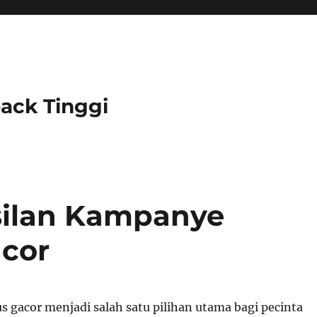
ack Tinggi
silan Kampanye
acor
s gacor menjadi salah satu pilihan utama bagi pecinta