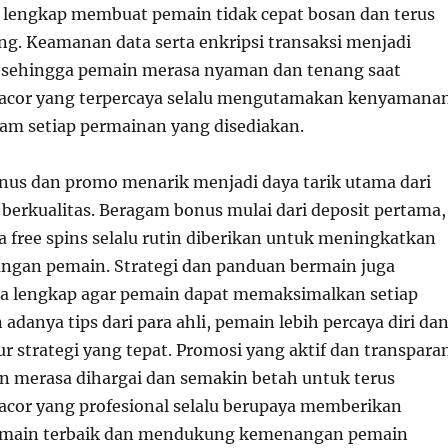
lengkap membuat pemain tidak cepat bosan dan terus
ng. Keamanan data serta enkripsi transaksi menjadi
, sehingga pemain merasa nyaman dan tenang saat
gacor yang terpercaya selalu mengutamakan kenyamana
lam setiap permainan yang disediakan.
nus dan promo menarik menjadi daya tarik utama dari
 berkualitas. Beragam bonus mulai dari deposit pertama,
a free spins selalu rutin diberikan untuk meningkatkan
ngan pemain. Strategi dan panduan bermain juga
ra lengkap agar pemain dapat memaksimalkan setiap
adanya tips dari para ahli, pemain lebih percaya diri da
strategi yang tepat. Promosi yang aktif dan transpara
 merasa dihargai dan semakin betah untuk terus
gacor yang profesional selalu berupaya memberikan
main terbaik dan mendukung kemenangan pemain