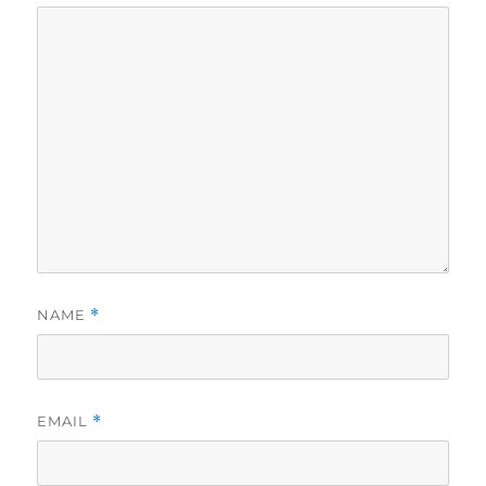
NAME
*
EMAIL
*