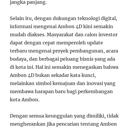
jangka panjang.
Selain itu, dengan dukungan teknologi digital,
informasi mengenai Ambon 4D kini semakin
mudah diakses. Masyarakat dan calon investor
dapat dengan cepat memperoleh update
terbaru mengenai proyek pembangunan, acara
budaya, dan berbagai peluang bisnis yang ada
di kota ini. Hal ini semakin menegaskan bahwa
Ambon 4D bukan sekadar kata kunci,
melainkan simbol kemajuan dan inovasi yang
membawa harapan baru bagi perkembangan
kota Ambon.
Dengan semua keunggulan yang dimiliki, tidak
mengherankan jika pencarian tentang Ambon