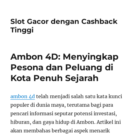
Slot Gacor dengan Cashback
Tinggi
Ambon 4D: Menyingkap
Pesona dan Peluang di
Kota Penuh Sejarah
ambon 4d
telah menjadi salah satu kata kunci
populer di dunia maya, terutama bagi para
pencari informasi seputar potensi investasi,
hiburan, dan gaya hidup di Ambon. Artikel ini
akan membahas berbagai aspek menarik