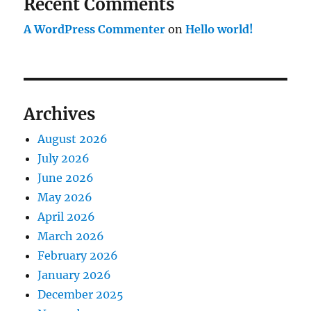
Recent Comments
A WordPress Commenter
on
Hello world!
Archives
August 2026
July 2026
June 2026
May 2026
April 2026
March 2026
February 2026
January 2026
December 2025