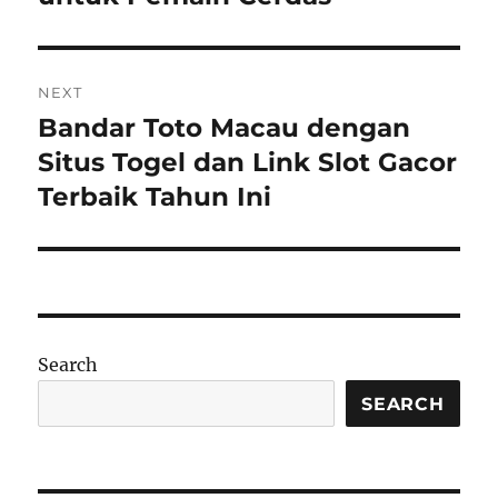
NEXT
Bandar Toto Macau dengan
Next
post:
Situs Togel dan Link Slot Gacor
Terbaik Tahun Ini
Search
SEARCH